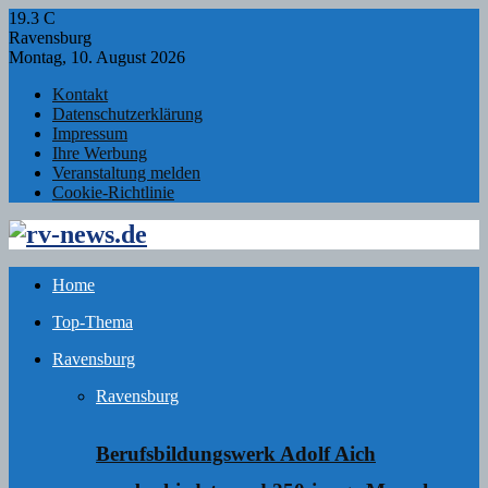
19.3
C
Ravensburg
Montag, 10. August 2026
Kontakt
Datenschutzerklärung
Impressum
Ihre Werbung
Veranstaltung melden
Cookie-Richtlinie
Facebook
Twitter
Instagram
Email
Rss
Home
Top-Thema
Ravensburg
Ravensburg
Berufsbildungswerk Adolf Aich