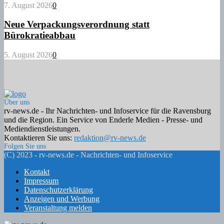
7. August 2026
0
Neue Verpackungsverordnung statt
Bürokratieabbau
5. August 2026
0
Über uns
rv-news.de - Ihr Nachrichten- und Infoservice für die Ravensburg
und die Region. Ein Service von Enderle Medien - Presse- und
Mediendienstleistungen.
Kontaktieren Sie uns:
redaktion@rv-news.de
Folgen Sie uns
Facebook
Twitter
Instagram
Email
Rss
(C) 2023 - rv-news.de - Nachrichten- und Infoservice
Kontakt
Impressum
Datenschutzerklärung
Anzeigen und Werbung
Veranstaltung melden