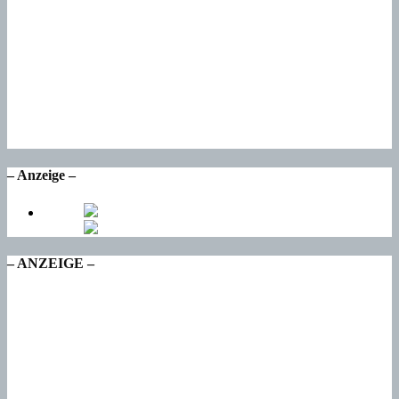
Mo
21
°
Di
19
°
Mi
16
°
Do
15
°
Fr
– Anzeige –
– ANZEIGE –