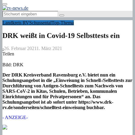
Primary
Menu
Search
Search
for:
Landkreis RV
Schussental
Top-Thema
DRK weißt in Covid-19 Selbsttests ein
-
26. Februar 2021
1. März 2021
Teilen
Bild: DRK
Der DRK Kreisverband Ravensburg e.V. bietet nun ein
Schulungsangebot in die „Einweisung in Schnell-/Selbsttests zur
Durchführung von Antigen-Schnelltests zum Nachweis von
SARS-CoV-2 in Kitas, Schulen, Betrieben, kommunalen
Einrichtungen und für Privatpersonen“ an. Das
Schulungsangebot ist ab sofort unter https://www.drk-
rv.de/sonderseiten/schnelltest-einweisung buchbar.
- ANZEIGE-