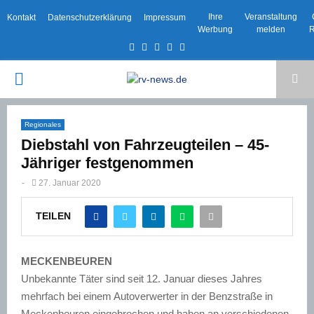
Ihre
Veranstaltung
Kontakt
Datenschutzerklärung
Impressum
Werbung
melden
R
Facebook
Twitter
Instagram
Email
Rss
PRIMARY
MENU
Regionales
Diebstahl von Fahrzeugteilen – 45-
Jähriger festgenommen
-
27. Januar 2020
TEILEN
MECKENBEUREN
Unbekannte Täter sind seit 12. Januar dieses Jahres
mehrfach bei einem Autoverwerter in der Benzstraße in
Meckenbeuren eingebrochen und haben an verschiedenen