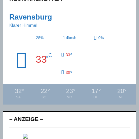
Ravensburg
Klarer Himmel
28%
1.4km/h
0%
°
C
33
33
°
°
30
32
°
22
°
23
°
17
°
20
°
SA
SO
MO
DI
MI
– ANZEIGE –