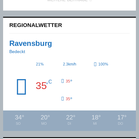
REGIONALWETTER
Ravensburg
Bedeckt
21%
2.3km/h
100%
°
C
35
35
°
°
35
34
°
20
°
22
°
18
°
17
°
SO
MO
DI
MI
DO