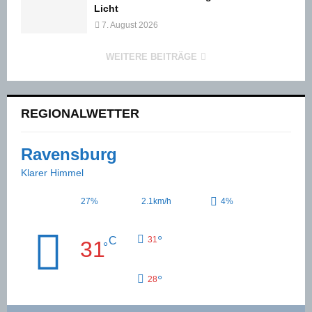
Licht
7. August 2026
WEITERE BEITRÄGE
REGIONALWETTER
Ravensburg
Klarer Himmel
27%
2.1km/h
4%
°
C
31
31
°
°
28