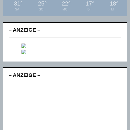
31
°
25
°
22
°
17
°
18
°
SA
SO
MO
DI
MI
– ANZEIGE –
– ANZEIGE –