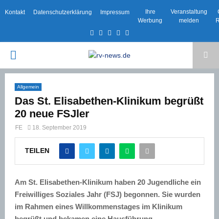
Ihre
Veranstaltung
Kontakt
Datenschutzerklärung
Impressum
Werbung
melden
R
Facebook
Twitter
Instagram
Email
Rss
PRIMARY
MENU
Allgemein
Das St. Elisabethen-Klinikum begrüßt
20 neue FSJler
FE
18. September 2019
TEILEN
Am St. Elisabethen-Klinikum haben 20 Jugendliche ein
Freiwilliges Soziales Jahr (FSJ) begonnen. Sie wurden
im Rahmen eines Willkommenstages im Klinikum
begrüßt und bekamen eine Hausführung.