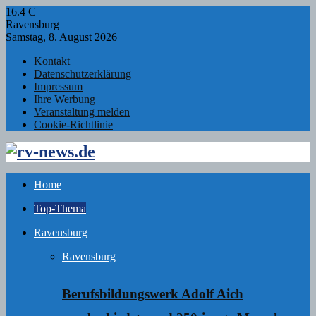
16.4
C
Ravensburg
Samstag, 8. August 2026
Kontakt
Datenschutzerklärung
Impressum
Ihre Werbung
Veranstaltung melden
Cookie-Richtlinie
Facebook
Twitter
Instagram
Email
Rss
Home
Top-Thema
Ravensburg
Ravensburg
Berufsbildungswerk Adolf Aich