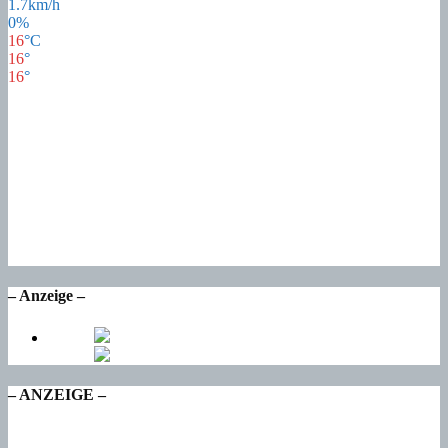
1.7km/h
0%
16
°
C
16
°
16
°
18
°
Sa
22
°
So
16
°
Mo
17
°
Di
17
°
Mi
– Anzeige –
– ANZEIGE –