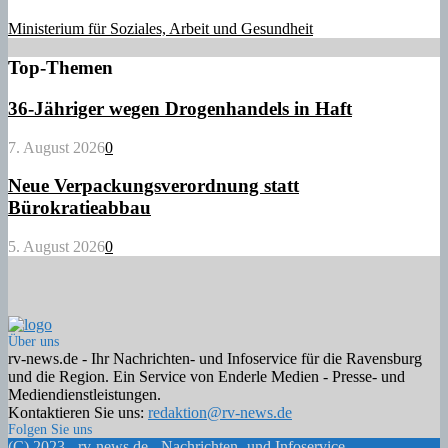
Ministerium für Soziales, Arbeit und Gesundheit
Top-Themen
36-Jähriger wegen Drogenhandels in Haft
7. August 2026
0
Neue Verpackungsverordnung statt
Bürokratieabbau
5. August 2026
0
Über uns
rv-news.de - Ihr Nachrichten- und Infoservice für die Ravensburg
und die Region. Ein Service von Enderle Medien - Presse- und
Mediendienstleistungen.
Kontaktieren Sie uns:
redaktion@rv-news.de
Folgen Sie uns
Facebook
Twitter
Instagram
Email
Rss
(C) 2023 - rv-news.de - Nachrichten- und Infoservice