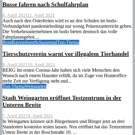
Busse fahren nach Schulfahrplan
8. April 2021
11. April 2021
Auch nach den Osterferien wird es an den Schulen im bodo-
Verbundgebiet pandemiebedingt nur wenig Präsenzunterricht geben.
Die Verkehrsunternehmen im bodo bieten dennoch das volle
Fahrplanangebot....
Berg
Ravensburg
Schussental
Top-Thema
Tierschutzverein warnt vor illegalem Tierhandel
8. April 2021
10. April 2021
BERG Im ersten Corona-Jahr haben sich viele Menschen den
Wunsch nach einem Haustier erfüllt, da im Zuge von Homeoffice
mehr Zeit zur Verfügung steht und...
Top-Thema
Weingarten
Stadt Weingarten eröffnet Testzentrum in der
Unteren Breite
7. April 2021
9. April 2021
In Weingarten können sich Bürgerinnen und Bürger jetzt an drei
Standorten kostenlos testen lassen. Neu eröffnet hat das Testzentrum
Untere Breite in der Boschstraße 10. ...