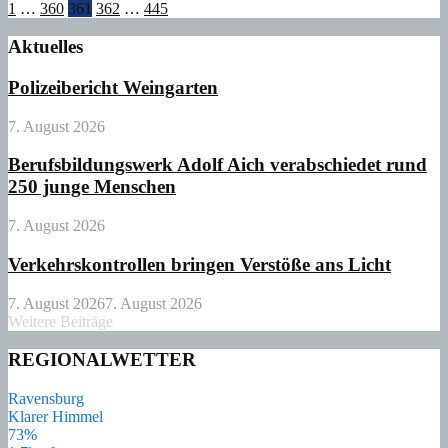
Seitennummerierung
1
…
360
361
362
…
445
der
Aktuelles
Beiträge
Polizeibericht Weingarten
7. August 2026
Berufsbildungswerk Adolf Aich verabschiedet rund
250 junge Menschen
7. August 2026
Verkehrskontrollen bringen Verstöße ans Licht
7. August 2026
7. August 2026
Weitere Beiträge
REGIONALWETTER
Ravensburg
Klarer Himmel
73%