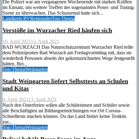
Die Polizei war am vergangenen Wochenende mit starken Kräften
im Einsatz, um weitere Treffen der sogenannten Poser- und Tuning-
Szene zu überwachen. Das Schussental hatte sich...
Landkreis RV
Regionales
Top-Thema
Verstöße im Wurzacher Ried häufen sich
10. April 2021
13. April 2021
BAD WURZACH Das Naturschutzzentrum Wurzacher Ried teilte
dem Polizeiposten Bad Wurzach am Freitagvormittag mit, dass sie
wiederholt Personen abseits der gekennzeichneten Wege festgestellt
hätten. Bei...
Top-Thema
Weingarten
Stadt Weingarten liefert Selbsttests an Schulen
und Kitas
9. April 2021
13. April 2021
Nach den Osterferien sollen alle Schülerinnen und Schüler sowie
alle Beschäftigten an Bildungseinrichtungen vor Ort Corona-
Schnelltests machen können. Da das Land bisher keine Testkits
zur...
Top-Thema
Weingarten
Polizei behält Poser-Szene im Auge