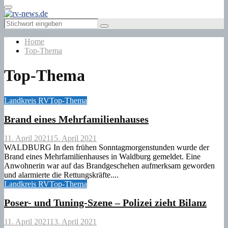
Primary
Menu
Search
Search
for:
Home
Top-Thema
Top-Thema
Landkreis RV
Top-Thema
Brand eines Mehrfamilienhauses
11. April 2021
15. April 2021
WALDBURG In den frühen Sonntagmorgenstunden wurde der
Brand eines Mehrfamilienhauses in Waldburg gemeldet. Eine
Anwohnerin war auf das Brandgeschehen aufmerksam geworden
und alarmierte die Rettungskräfte....
Landkreis RV
Top-Thema
Poser- und Tuning-Szene – Polizei zieht Bilanz
11. April 2021
13. April 2021