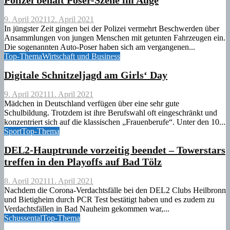
9. April 2021
12. April 2021
In jüngster Zeit gingen bei der Polizei vermehrt Beschwerden über
Ansammlungen von jungen Menschen mit getunten Fahrzeugen ein.
Die sogenannten Auto-Poser haben sich am vergangenen...
Top-Thema
Wirtschaft und Business
Digitale Schnitzeljagd am Girls‘ Day
9. April 2021
11. April 2021
Mädchen in Deutschland verfügen über eine sehr gute
Schulbildung. Trotzdem ist ihre Berufswahl oft eingeschränkt und
konzentriert sich auf die klassischen „Frauenberufe“. Unter den 10...
Sport
Top-Thema
DEL2-Hauptrunde vorzeitig beendet – Towerstars
treffen in den Playoffs auf Bad Tölz
8. April 2021
11. April 2021
Nachdem die Corona-Verdachtsfälle bei den DEL2 Clubs Heilbronn
und Bietigheim durch PCR Test bestätigt haben und es zudem zu
Verdachtsfällen in Bad Nauheim gekommen war,...
Schussental
Top-Thema