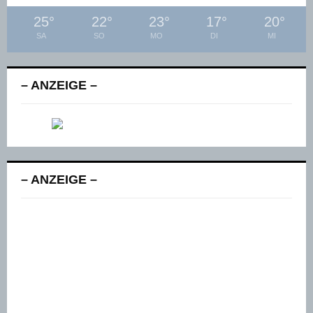
25
°
22
°
23
°
17
°
20
°
SA
SO
MO
DI
MI
– ANZEIGE –
– ANZEIGE –