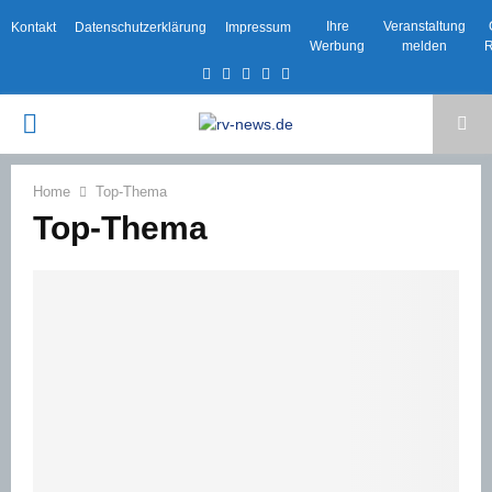
Ihre
Veranstaltung
Kontakt
Datenschutzerklärung
Impressum
Werbung
melden
R
Facebook
Twitter
Instagram
Email
Rss
PRIMARY
MENU
Home
Top-Thema
Top-Thema