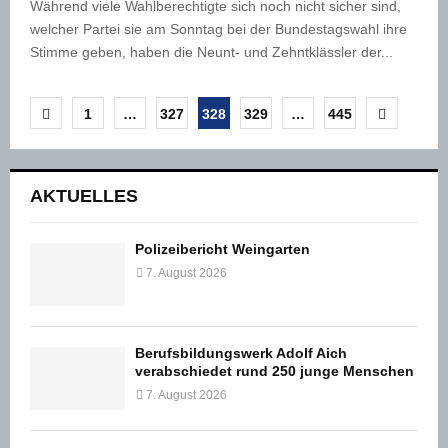
Während viele Wahlberechtigte sich noch nicht sicher sind,
welcher Partei sie am Sonntag bei der Bundestagswahl ihre
Stimme geben, haben die Neunt- und Zehntklässler der...
Seitennummerierung
1
…
327
328
329
…
445
der
Beiträge
AKTUELLES
Polizeibericht Weingarten
7. August 2026
Berufsbildungswerk Adolf Aich
verabschiedet rund 250 junge Menschen
7. August 2026