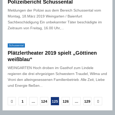
Polizeibericht Schussental
Meldungen der Polizei aus dem Bereich Schussental vom
Montag, 18.März 2019 Weingarten / Baienfurt
Sachbeschädigung Ein unbekannter Täter beschädigte im
Zeitraum von Freitag, 16.00 Uhr,...
Schussental
Plätzlertheater 2019 spielt „Göttinen
weißblau“
WEINGARTEN Hoch droben im Gasthof zum Lindele
regieren die drei ehrgeizigen Schwestern Traudel, Wilma und
Vroni den alteingesessenen Familienbetrieb. Alle Zeit, Liebe
und Energie fließen...
Seitennummerierung
1
…
124
125
126
…
129
der