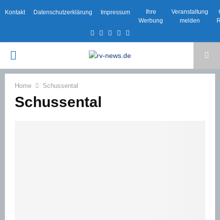
Ihre
Veranstaltung
Kontakt
Datenschutzerklärung
Impressum
Werbung
melden
R
Facebook
Twitter
Instagram
Email
Rss
PRIMARY
MENU
Home
Schussental
Schussental