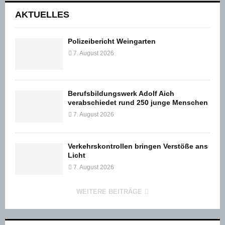
Beiträge
AKTUELLES
Polizeibericht Weingarten
7. August 2026
Berufsbildungswerk Adolf Aich
verabschiedet rund 250 junge Menschen
7. August 2026
Verkehrskontrollen bringen Verstöße ans
Licht
7. August 2026
WEITERE BEITRÄGE