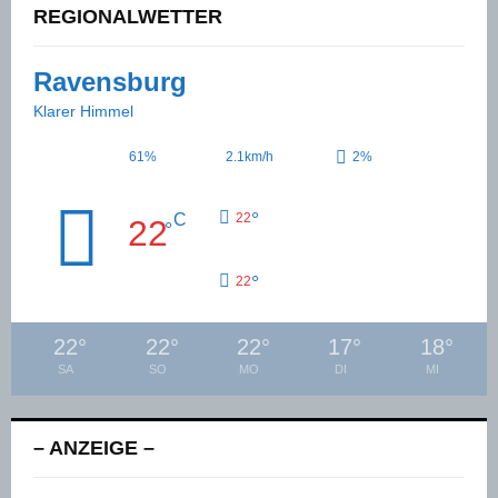
REGIONALWETTER
Ravensburg
Klarer Himmel
61%
2.1km/h
2%
°
C
22
22
°
°
22
22
°
22
°
22
°
17
°
18
°
SA
SO
MO
DI
MI
– ANZEIGE –