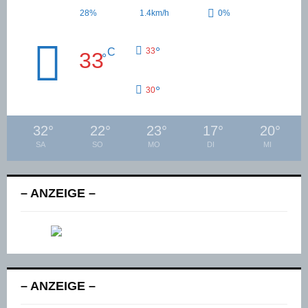
28%
1.4km/h
0%
°
C
33
33
°
°
30
32
°
22
°
23
°
17
°
20
°
SA
SO
MO
DI
MI
– ANZEIGE –
– ANZEIGE –