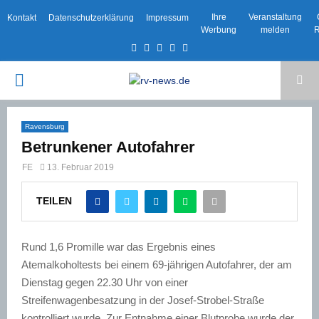
Ihre
Veranstaltung
Kontakt
Datenschutzerklärung
Impressum
Werbung
melden
R
Facebook
Twitter
Instagram
Email
Rss
PRIMARY
MENU
Ravensburg
Betrunkener Autofahrer
FE
13. Februar 2019
TEILEN
Rund 1,6 Promille war das Ergebnis eines
Atemalkoholtests bei einem 69-jährigen Autofahrer, der am
Dienstag gegen 22.30 Uhr von einer
Streifenwagenbesatzung in der Josef-Strobel-Straße
kontrolliert wurde. Zur Entnahme einer Blutprobe wurde der