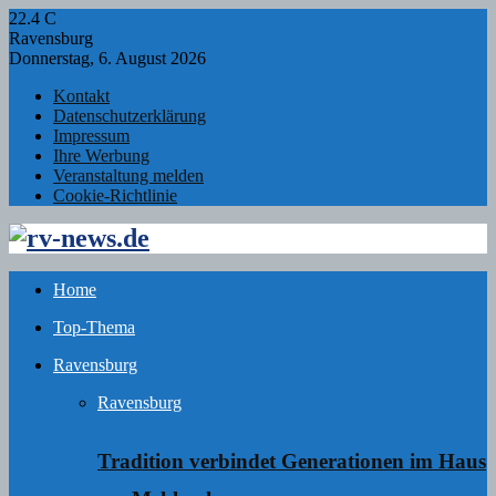
22.4
C
Ravensburg
Donnerstag, 6. August 2026
Kontakt
Datenschutzerklärung
Impressum
Ihre Werbung
Veranstaltung melden
Cookie-Richtlinie
Facebook
Twitter
Instagram
Email
Rss
Home
Top-Thema
Ravensburg
Ravensburg
Tradition verbindet Generationen im Haus