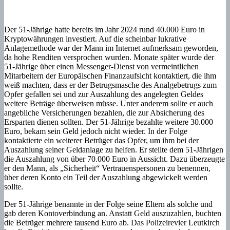
Der 51-Jährige hatte bereits im Jahr 2024 rund 40.000 Euro in
Kryptowährungen investiert. Auf die scheinbar lukrative
Anlagemethode war der Mann im Internet aufmerksam geworden,
da hohe Renditen versprochen wurden. Monate später wurde der
51-Jährige über einen Messenger-Dienst von vermeintlichen
Mitarbeitern der Europäischen Finanzaufsicht kontaktiert, die ihm
weiß machten, dass er der Betrugsmasche des Analgebetrugs zum
Opfer gefallen sei und zur Auszahlung des angelegten Geldes
weitere Beträge überweisen müsse. Unter anderem sollte er auch
angebliche Versicherungen bezahlen, die zur Absicherung des
Ersparten dienen sollten. Der 51-Jährige bezahlte weitere 30.000
Euro, bekam sein Geld jedoch nicht wieder. In der Folge
kontaktierte ein weiterer Betrüger das Opfer, um ihm bei der
Auszahlung seiner Geldanlage zu helfen. Er stellte dem 51-Jährigen
die Auszahlung von über 70.000 Euro in Aussicht. Dazu überzeugte
er den Mann, als „Sicherheit“ Vertrauenspersonen zu benennen,
über deren Konto ein Teil der Auszahlung abgewickelt werden
sollte.
Der 51-Jährige benannte in der Folge seine Eltern als solche und
gab deren Kontoverbindung an. Anstatt Geld auszuzahlen, buchten
die Betrüger mehrere tausend Euro ab. Das Polizeirevier Leutkirch