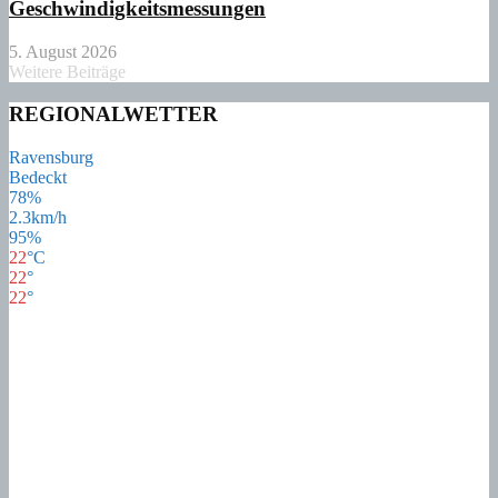
Geschwindigkeitsmessungen
5. August 2026
Weitere Beiträge
REGIONALWETTER
Ravensburg
Bedeckt
78%
2.3km/h
95%
22
°
C
22
°
22
°
22
°
Mi
22
°
Do
21
°
Fr
17
°
Sa
17
°
So