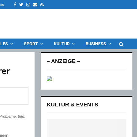
Facebook
Twitter
Instagram
Email
Rss
nie
LES
SPORT
KULTUR
BUSINESS
– ANZEIGE –
rer
KULTUR & EVENTS
Probleme. Bild:
inem