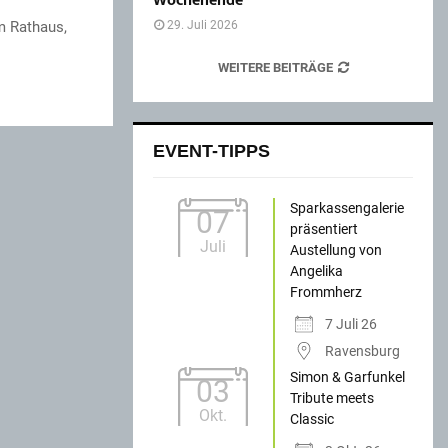
Wochenende
im Rathaus,
29. Juli 2026
WEITERE BEITRÄGE
EVENT-TIPPS
Sparkassengalerie
07
präsentiert
Juli
Austellung von
Angelika
Frommherz
7 Juli 26
Ravensburg
Simon & Garfunkel
03
Tribute meets
Okt.
Classic