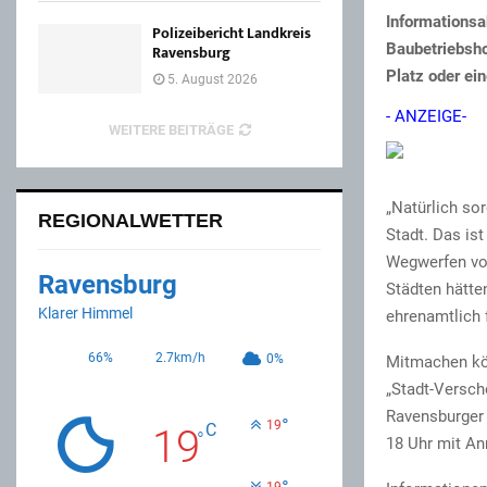
Informations
Polizeibericht Landkreis
Baubetriebsho
Ravensburg
Platz oder ei
5. August 2026
- ANZEIGE-
WEITERE BEITRÄGE
„Natürlich so
REGIONALWETTER
Stadt. Das is
Wegwerfen von
Ravensburg
Städten hätten
Klarer Himmel
ehrenamtlich 
66%
2.7km/h
0%
Mitmachen kön
„Stadt-Verschö
Ravensburger 
°
19
C
19
°
18 Uhr mit An
19