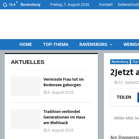
C
Ravensburg
Freitag, 7. August 2026
Kontakt
Datenschutz
19.4
HOME
TOP-THEMA
RAVENSBURG
WEING
AKTUELLES
Ravensburg
Top
2Jetzt
Vermisste Frau tot im
-
22. Septem
Bodensee geborgen
6. August 2026
TEILEN
Tradition verbindet
Generationen im Haus
Wilder Müll, h
am Mehlsack
5. August 2026
Am Donnerstag