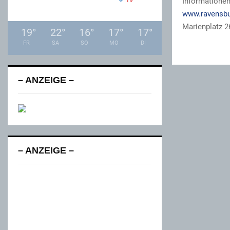
°
Informationen
www.ravensbu
Marienplatz 2
19
°
22
°
16
°
17
°
17
°
FR
SA
SO
MO
DI
– ANZEIGE –
– ANZEIGE –