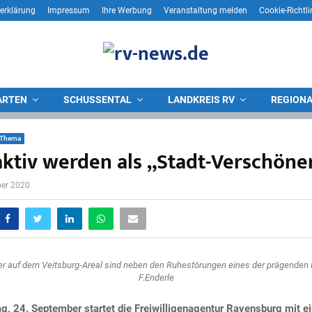
erklärung
Impressum
Ihre Werbung
Veranstaltung melden
Cookie-Richtli
ARTEN
SCHUSSENTAL
LANDKREIS RV
REGIONA
-Thema
 aktiv werden als „Stadt-Verschöne
ber 2020
ier auf dem Veitsburg-Areal sind neben den Ruhestörungen eines der prägenden 
F.Enderle
, 24. September startet die Freiwilligenagentur Ravensburg mit e