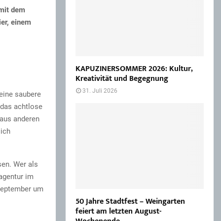
 mit dem
ier, einem
KAPUZINERSOMMER 2026: Kultur,
Kreativität und Begegnung
31. Juli 2026
 eine saubere
 das achtlose
 aus anderen
sich
sen. Wer als
nagentur im
 September um
50 Jahre Stadtfest – Weingarten
feiert am letzten August-