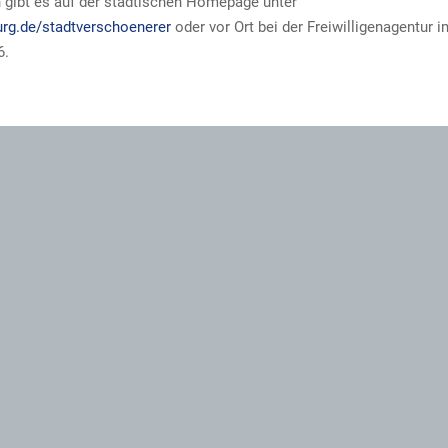
 gibt es auf der städtischen Homepage unter
rg.de/stadtverschoenerer
oder vor Ort bei der Freiwilligenagentur 
6.