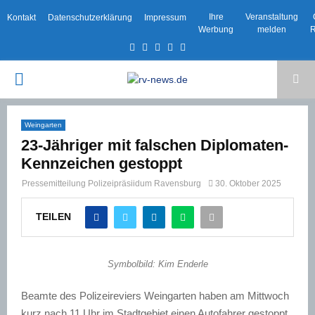
Ihre
Veranstaltung
Kontakt
Datenschutzerklärung
Impressum
Werbung
melden
R
Facebook
Twitter
Instagram
Email
Rss
PRIMARY
MENU
Weingarten
23-Jähriger mit falschen Diplomaten-
Kennzeichen gestoppt
Pressemitteilung Polizeipräsiidum Ravensburg
30. Oktober 2025
TEILEN
Symbolbild: Kim Enderle
Beamte des Polizeireviers Weingarten haben am Mittwoch
kurz nach 11 Uhr im Stadtgebiet einen Autofahrer gestoppt,