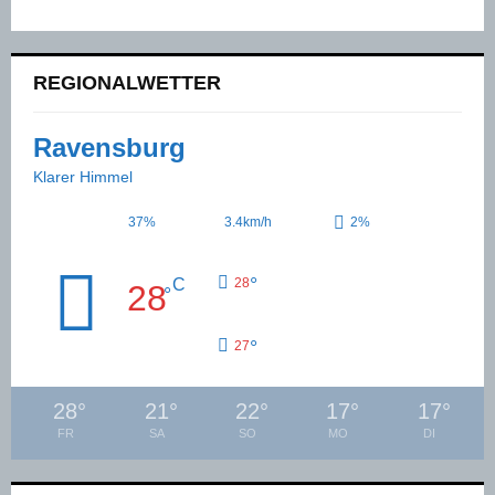
REGIONALWETTER
Ravensburg
Klarer Himmel
37%
3.4km/h
2%
°
C
28
28
°
°
27
28
°
21
°
22
°
17
°
17
°
FR
SA
SO
MO
DI