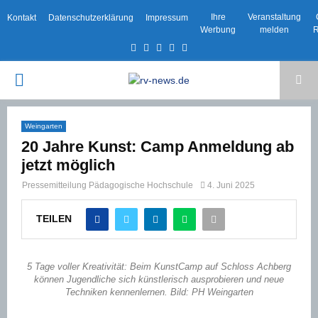
Ihre
Veranstaltung
Kontakt
Datenschutzerklärung
Impressum
Werbung
melden
R
Facebook
Twitter
Instagram
Email
Rss
PRIMARY
MENU
Weingarten
20 Jahre Kunst: Camp Anmeldung ab
jetzt möglich
Pressemitteilung Pädagogische Hochschule
4. Juni 2025
TEILEN
5 Tage voller Kreativität: Beim KunstCamp auf Schloss Achberg
können Jugendliche sich künstlerisch ausprobieren und neue
Techniken kennenlernen. Bild: PH Weingarten