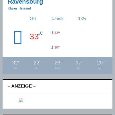
Ravensburg
Klarer Himmel
28%
1.4km/h
0%
°
C
33
33
°
°
30
32
°
22
°
23
°
17
°
20
°
SA
SO
MO
DI
MI
– ANZEIGE –