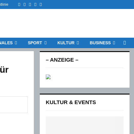
Facebook
Twitter
Instagram
Email
Rss
tlinie
NALES
SPORT
KULTUR
BUSINESS
– ANZEIGE –
für
KULTUR & EVENTS