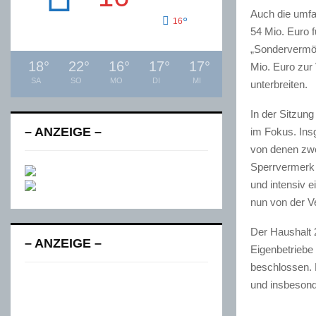
Auch die umfa
°
16
54 Mio. Euro
„Sondervermög
18
°
22
°
16
°
17
°
17
°
Mio. Euro zur
SA
SO
MO
DI
MI
unterbreiten.
In der Sitzun
– ANZEIGE –
im Fokus. Ins
von denen zwe
Sperrvermerk 
und intensiv 
nun von der V
Der Haushalt 
– ANZEIGE –
Eigenbetriebe
beschlossen. 
und insbesonde