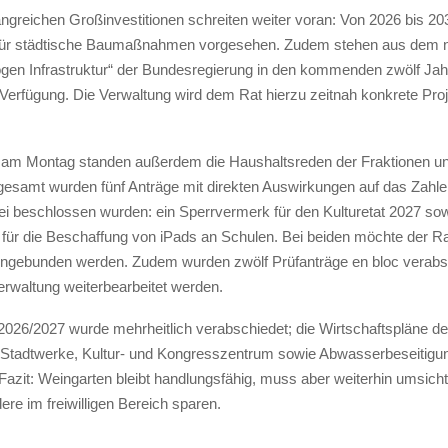
ngreichen Großinvestitionen schreiten weiter voran: Von 2026 bis 20
 für städtische Baumaßnahmen vorgesehen. Zudem stehen aus dem 
en Infrastruktur“ der Bundesregierung in den kommenden zwölf Jah
 Verfügung. Die Verwaltung wird dem Rat hierzu zeitnah konkrete Pro
g am Montag standen außerdem die Haushaltsreden der Fraktionen un
gesamt wurden fünf Anträge mit direkten Auswirkungen auf das Zahlen
i beschlossen wurden: ein Sperrvermerk für den Kulturetat 2027 sow
für die Beschaffung von iPads an Schulen. Bei beiden möchte der Rat
eingebunden werden. Zudem wurden zwölf Prüfanträge en bloc verabsc
erwaltung weiterbearbeitet werden.
2026/2027 wurde mehrheitlich verabschiedet; die Wirtschaftspläne de
 Stadtwerke, Kultur- und Kongresszentrum sowie Abwasserbeseitigu
Fazit: Weingarten bleibt handlungsfähig, muss aber weiterhin umsicht
re im freiwilligen Bereich sparen.