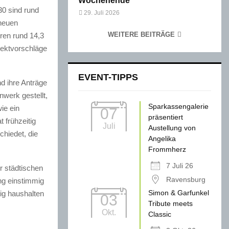
Wochenende
30 sind rund
29. Juli 2026
neuen
WEITERE BEITRÄGE
ren rund 14,3
jektvorschläge
EVENT-TIPPS
d ihre Anträge
werk gestellt,
Sparkassengalerie
ie ein
07
präsentiert
 frühzeitig
Juli
Austellung von
hiedet, die
Angelika
Frommherz
7 Juli 26
r städtischen
Ravensburg
ng einstimmig
Simon & Garfunkel
ig haushalten
03
Tribute meets
Okt.
Classic