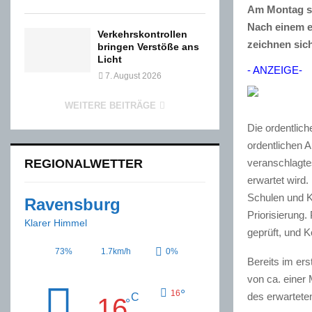
Am Montag st
Nach einem er
Verkehrskontrollen
zeichnen sic
bringen Verstöße ans
Licht
- ANZEIGE-
7. August 2026
WEITERE BEITRÄGE
Die ordentlich
ordentlichen A
veranschlagtes
REGIONALWETTER
erwartet wird.
Schulen und K
Ravensburg
Priorisierung.
Klarer Himmel
geprüft, und K
73%
1.7km/h
0%
Bereits im er
von ca. einer 
°
16
des erwartete
C
16
°