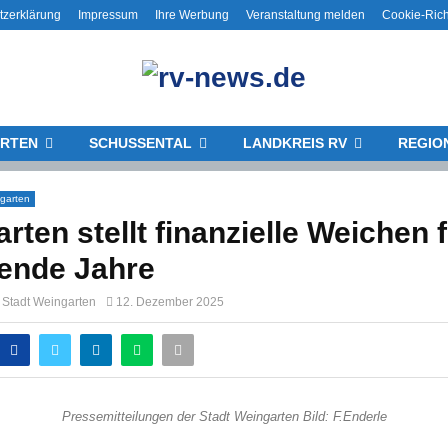
tzerklärung
Impressum
Ihre Werbung
Veranstaltung melden
Cookie-Rich
RTEN
SCHUSSENTAL
LANDKREIS RV
REGIO
garten
rten stellt finanzielle Weichen 
nde Jahre
 Stadt Weingarten
12. Dezember 2025
Pressemitteilungen der Stadt Weingarten Bild: F.Enderle