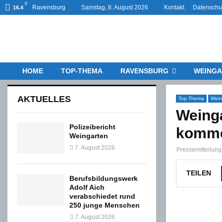
C
Ravensburg
Samstag, 8. August 2026
Kontakt
Datenschu
16.4
HOME
TOP-THEMA
RAVENSBURG
WEINGA
AKTUELLES
Top-Thema
Wein
Weinga
Polizeibericht
komme
Weingarten
7. August 2026
Pressemitteilung
TEILEN
Berufsbildungswerk
Adolf Aich
verabschiedet rund
250 junge Menschen
7. August 2026