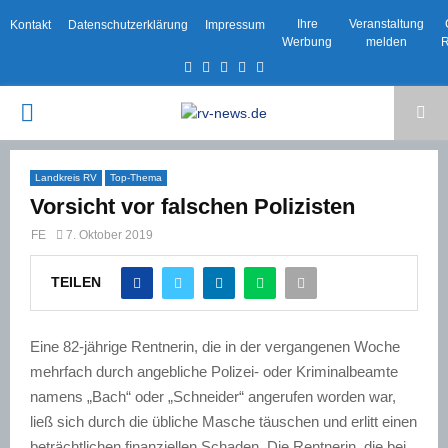
Ihre
Veranstaltung
Kontakt
Datenschutzerklärung
Impressum
Werbung
melden
R
Facebook
Twitter
Instagram
Email
Rss
PRIMARY
MENU
Landkreis RV
Top-Thema
Vorsicht vor falschen Polizisten
FE
7. Oktober 2019
TEILEN
Eine 82-jährige Rentnerin, die in der vergangenen Woche
mehrfach durch angebliche Polizei- oder Kriminalbeamte
namens „Bach“ oder „Schneider“ angerufen worden war,
ließ sich durch die übliche Masche täuschen und erlitt einen
beträchtlichen finanziellen Schaden. Die Rentnerin, die bei