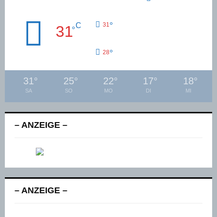
°
C
31
31
°
°
28
31
°
25
°
22
°
17
°
18
°
SA
SO
MO
DI
MI
– ANZEIGE –
– ANZEIGE –