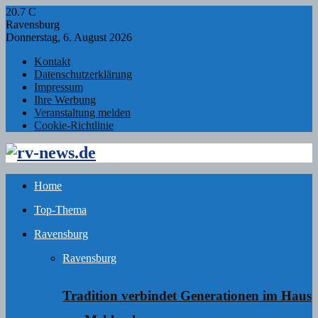
20.7
C
Ravensburg
Donnerstag, 6. August 2026
Kontakt
Datenschutzerklärung
Impressum
Ihre Werbung
Veranstaltung melden
Cookie-Richtlinie
Facebook
Twitter
Instagram
Email
Rss
Home
Top-Thema
Ravensburg
Ravensburg
Tradition verbindet Generationen im Haus