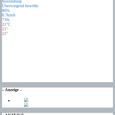
Ravensburg
Überwiegend bewölkt
86%
0.7km/h
73%
21
°
C
21
°
21
°
21
°
Do
21
°
Fr
18
°
Sa
16
°
So
16
°
Mo
– Anzeige –