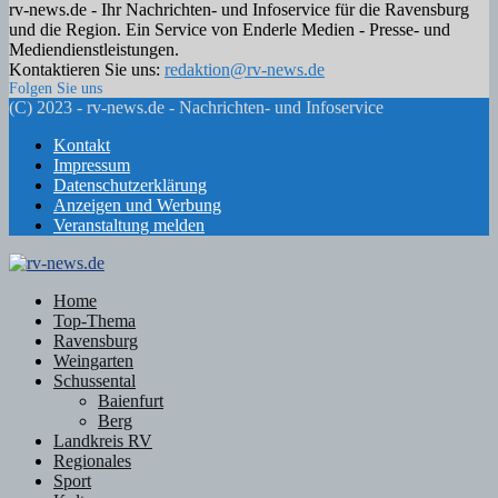
rv-news.de - Ihr Nachrichten- und Infoservice für die Ravensburg
und die Region. Ein Service von Enderle Medien - Presse- und
Mediendienstleistungen.
Kontaktieren Sie uns:
redaktion@rv-news.de
Folgen Sie uns
Facebook
Twitter
Instagram
Email
Rss
(C) 2023 - rv-news.de - Nachrichten- und Infoservice
Kontakt
Impressum
Datenschutzerklärung
Anzeigen und Werbung
Veranstaltung melden
Facebook
Twitter
Instagram
Email
Rss
Home
Top-Thema
Ravensburg
Weingarten
Schussental
Baienfurt
Berg
Landkreis RV
Regionales
Sport