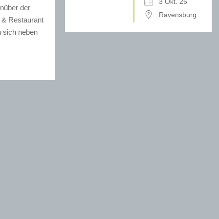
3 Okt. 26
enüber der
Ravensburg
 & Restaurant
n sich neben