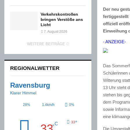
Der neu gest
Verkehrskontrollen
fertiggestel
bringen Verstöße ans
offiziell erö
Licht
Einweihung d
7. August 2026
- ANZEIGE-
WEITERE BEITRÄGE
Das Sommerfes
REGIONALWETTER
Schülerinnen u
Witterung stat
Ravensburg
13 Uhr steht 
Klarer Himmel
stehen bis ge
dem Programm
28%
1.4km/h
0%
sowie Informa
eine klimaang
°
33
C
33
°
Die Umgestal