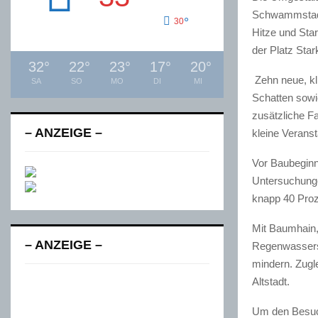
Schwammstadt-
°
30
Hitze und Sta
der Platz Sta
32
°
22
°
23
°
17
°
20
°
Zehn neue, k
SA
SO
MO
DI
MI
Schatten sowi
zusätzliche Fa
– ANZEIGE –
kleine Verans
Vor Baubeginn
Untersuchungen
knapp 40 Proz
Mit Baumhain,
– ANZEIGE –
Regenwassersp
mindern. Zugle
Altstadt.
Um den Besuch