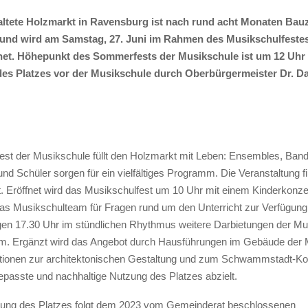
altete Holzmarkt in Ravensburg ist nach rund acht Monaten Bauz
lt und wird am Samstag, 27. Juni im Rahmen des Musikschulfeste
ffnet. Höhepunkt des Sommerfests der Musikschule ist um 12 Uhr 
es Platzes vor der Musikschule durch Oberbürgermeister Dr. Da
t der Musikschule füllt den Holzmarkt mit Leben: Ensembles, Ban
nd Schüler sorgen für ein vielfältiges Programm. Die Veranstaltung fi
t. Eröffnet wird das Musikschulfest um 10 Uhr mit einem Kinderkonzer
das Musikschulteam für Fragen rund um den Unterricht zur Verfügun
gen 17.30 Uhr im stündlichen Rhythmus weitere Darbietungen der Mu
. Ergänzt wird das Angebot durch Hausführungen im Gebäude der 
tionen zur architektonischen Gestaltung und zum Schwammstadt-Ko
epasste und nachhaltige Nutzung des Platzes abzielt.
tung des Platzes folgt dem 2023 vom Gemeinderat beschlossenen