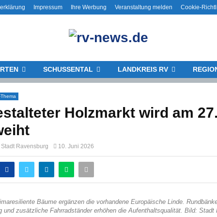
erklärung
Impressum
Ihre Werbung
Veranstaltung melden
Cookie-Richtl
RTEN
SCHUSSENTAL
LANDKREIS RV
REGIO
-Thema
stalteter Holzmarkt wird am 27.
eiht
g Stadt Ravensburg
10. Juni 2026
imaresiliente Bäume ergänzen die vorhandene Europäische Linde. Rundbänke,
 und zusätzliche Fahrradständer erhöhen die Aufenthaltsqualität. Bild: Stad