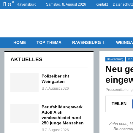
C
Ravensburg
Samstag, 8. August 2026
Kontakt
Datenschutz
33
HOME
TOP-THEMA
RAVENSBURG
WEINGA
AKTUELLES
Ravensburg
Top
Neu ge
Polizeibericht
eingew
Weingarten
7. August 2026
Pressemitteilun
TEILEN
Berufsbildungswerk
Adolf Aich
verabschiedet rund
250 junge Menschen
Zehn neue, kl
Brunnentrog
7. August 2026