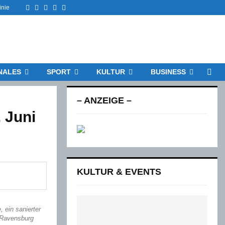
Facebook
Twitter
Instagram
Email
Rss
inie
NALES
SPORT
KULTUR
BUSINESS
– ANZEIGE –
 Juni
KULTUR & EVENTS
 ein sanierter
t Ravensburg