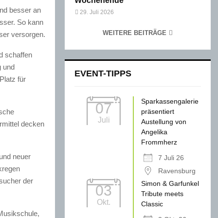
Wochenende
und besser an
29. Juli 2026
sser. So kann
WEITERE BEITRÄGE
ser versorgen.
d schaffen
g und
EVENT-TIPPS
Platz für
Sparkassengalerie
07
ische
präsentiert
Juli
Austellung von
rmittel decken
Angelika
Frommherz
 und neuer
7 Juli 26
kregen
Ravensburg
esucher der
Simon & Garfunkel
03
Tribute meets
Okt.
Classic
Musikschule,