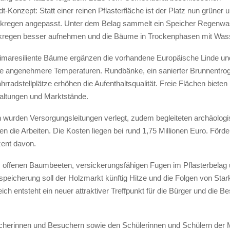
Konzept: Statt einer reinen Pflasterfläche ist der Platz nun grüner 
rkregen angepasst. Unter dem Belag sammelt ein Speicher Regenwa
rkregen besser aufnehmen und die Bäume in Trockenphasen mit Was
limaresiliente Bäume ergänzen die vorhandene Europäische Linde un
e angenehmere Temperaturen. Rundbänke, ein sanierter Brunnentro
hrradstellplätze erhöhen die Aufenthaltsqualität. Freie Flächen bieten 
taltungen und Marktstände.
 wurden Versorgungsleitungen verlegt, zudem begleiteten archäolog
 die Arbeiten. Die Kosten liegen bei rund 1,75 Millionen Euro. Förde
ent davon.
 offenen Baumbeeten, versickerungsfähigen Fugen im Pflasterbelag
eicherung soll der Holzmarkt künftig Hitze und die Folgen von Star
ich entsteht ein neuer attraktiver Treffpunkt für die Bürger und die B
erinnen und Besuchern sowie den Schülerinnen und Schülern der 