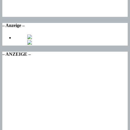
Do
15
°
Fr
– Anzeige –
– ANZEIGE –