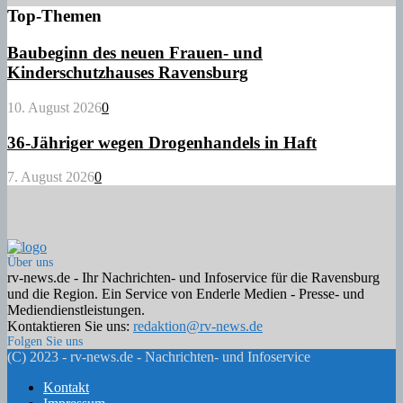
Top-Themen
Baubeginn des neuen Frauen- und
Kinderschutzhauses Ravensburg
10. August 2026
0
36-Jähriger wegen Drogenhandels in Haft
7. August 2026
0
Über uns
rv-news.de - Ihr Nachrichten- und Infoservice für die Ravensburg
und die Region. Ein Service von Enderle Medien - Presse- und
Mediendienstleistungen.
Kontaktieren Sie uns:
redaktion@rv-news.de
Folgen Sie uns
Facebook
Twitter
Instagram
Email
Rss
(C) 2023 - rv-news.de - Nachrichten- und Infoservice
Kontakt