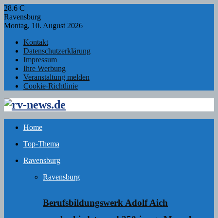
28.6
C
Ravensburg
Montag, 10. August 2026
Kontakt
Datenschutzerklärung
Impressum
Ihre Werbung
Veranstaltung melden
Cookie-Richtlinie
Facebook
Twitter
Instagram
Email
Rss
Home
Top-Thema
Ravensburg
Ravensburg
Berufsbildungswerk Adolf Aich