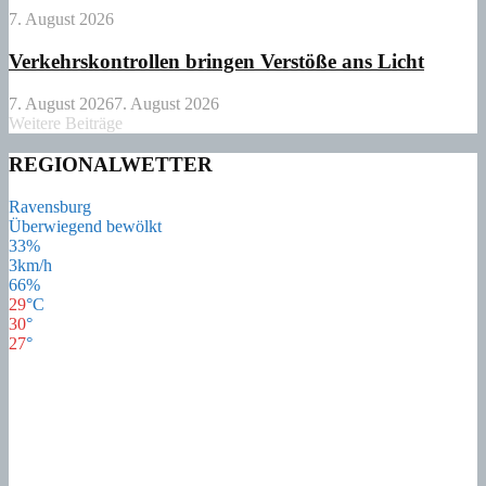
7. August 2026
Verkehrskontrollen bringen Verstöße ans Licht
7. August 2026
7. August 2026
Weitere Beiträge
REGIONALWETTER
Ravensburg
Überwiegend bewölkt
33%
3km/h
66%
29
°
C
30
°
27
°
28
°
Mo
21
°
Di
21
°
Mi
16
°