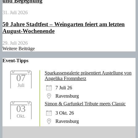
und Begegnung
31. Juli 2026
50 Jahre Stadtfest – Weingarten feiert am letzten
August-Wochenende
29. Juli 2026
Weitere Beiträge
Event-Tipps
Sparkassengalerie präsentiert Austellung von
07
Angelika Frommherz
Juli
7 Juli 26
Ravensburg
Simon & Garfunkel Tribute meets Classic
03
3 Okt. 26
Okt.
Ravensburg