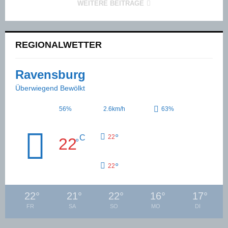
WEITERE BEITRÄGE
REGIONALWETTER
Ravensburg
Überwiegend Bewölkt
56%
2.6km/h
63%
°
C
22
22
°
°
22
22
°
21
°
22
°
16
°
17
°
FR
SA
SO
MO
DI