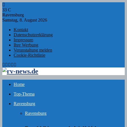
33
C
Ravensburg
Samstag, 8. August 2026
Kontakt
Datenschutzerklärung
Impressum
Ihre Werbung
Veranstaltung melden
Cookie-Richtlinie
Facebook
Twitter
Instagram
Email
Rss
Home
Top-Thema
Ravensburg
Ravensburg