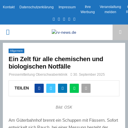
Ihre
Veranstaltung
Kontakt
Datenschutzerklärung
Impressum
Werbung
melden
R
Facebook
Twitter
Instagram
Email
Rss
PRIMARY
MENU
Allgemein
Ein Zelt für alle chemischen und
biologischen Notfälle
Pressemitteilung Oberschwabenklinik
30. September 2025
TEILEN
Bild: OSK
Am Güterbahnhof brennt ein Schuppen mit Fässern. Sofort
entwickelt sich Rauch, bei einer Messung besteht der