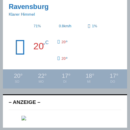
Ravensburg
Klarer Himmel
71%
0.8km/h
1%
°
C
20
20
°
°
20
20
°
22
°
17
°
18
°
17
°
SO
MO
DI
MI
DO
– ANZEIGE –