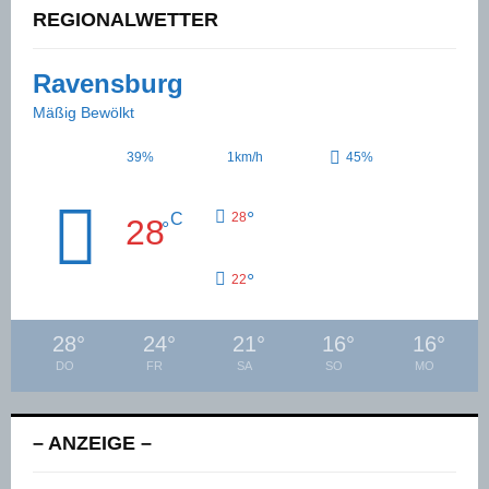
REGIONALWETTER
Ravensburg
Mäßig Bewölkt
39%
1km/h
45%
°
C
28
28
°
°
22
28
°
24
°
21
°
16
°
16
°
DO
FR
SA
SO
MO
– ANZEIGE –