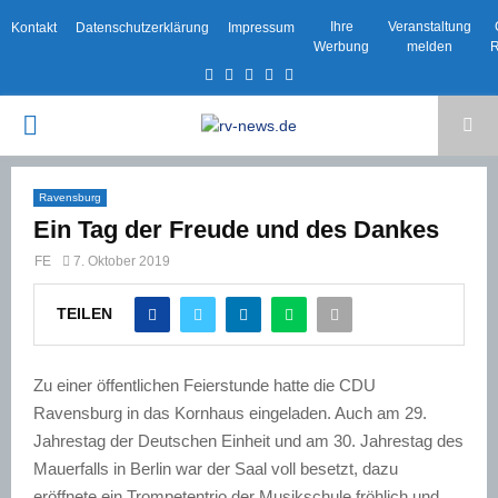
Ihre
Veranstaltung
Kontakt
Datenschutzerklärung
Impressum
Werbung
melden
R
Facebook
Twitter
Instagram
Email
Rss
PRIMARY
MENU
Ravensburg
Ein Tag der Freude und des Dankes
FE
7. Oktober 2019
TEILEN
Zu einer öffentlichen Feierstunde hatte die CDU
Ravensburg in das Kornhaus eingeladen. Auch am 29.
Jahrestag der Deutschen Einheit und am 30. Jahrestag des
Mauerfalls in Berlin war der Saal voll besetzt, dazu
eröffnete ein Trompetentrio der Musikschule fröhlich und