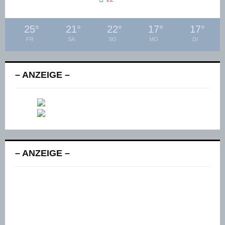
°
25
°
21
°
22
°
17
°
17
°
FR
SA
SO
MO
DI
– ANZEIGE –
– ANZEIGE –