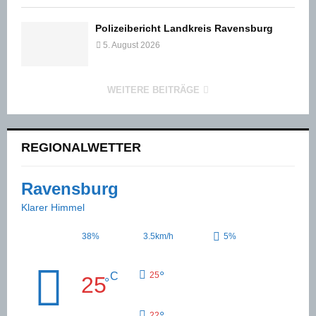
Polizeibericht Landkreis Ravensburg
5. August 2026
WEITERE BEITRÄGE
REGIONALWETTER
Ravensburg
Klarer Himmel
38%
3.5km/h
5%
°
C
25
25
°
22