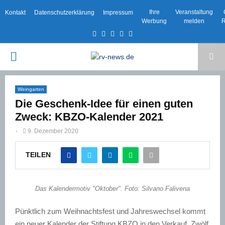
Ihre
Veranstaltung
Kontakt
Datenschutzerklärung
Impressum
Werbung
melden
R
Facebook
Twitter
Instagram
Email
Rss
PRIMARY
MENU
Weingarten
Die Geschenk-Idee für einen guten
Zweck: KBZO-Kalender 2021
-
9. Dezember 2020
TEILEN
Das Kalendermotiv "Oktober". Foto: Silvano Falivena
Pünktlich zum Weihnachtsfest und Jahreswechsel kommt
ein neuer Kalender der Stiftung KBZO in den Verkauf. Zwölf