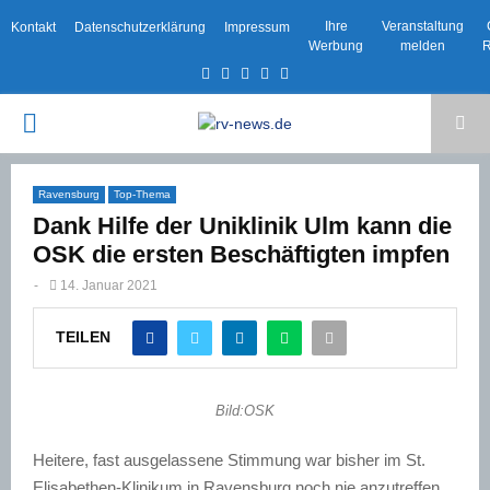
Ihre
Veranstaltung
Kontakt
Datenschutzerklärung
Impressum
Werbung
melden
R
Facebook
Twitter
Instagram
Email
Rss
PRIMARY
MENU
Ravensburg
Top-Thema
Dank Hilfe der Uniklinik Ulm kann die
OSK die ersten Beschäftigten impfen
-
14. Januar 2021
TEILEN
Bild:OSK
Heitere, fast ausgelassene Stimmung war bisher im St.
Elisabethen-Klinikum in Ravensburg noch nie anzutreffen,