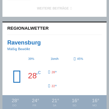
WEITERE BEITRÄGE
REGIONALWETTER
Ravensburg
Mäßig Bewölkt
39%
1km/h
45%
°
C
28
28
°
°
22
28
°
24
°
21
°
16
°
16
°
DO
FR
SA
SO
MO