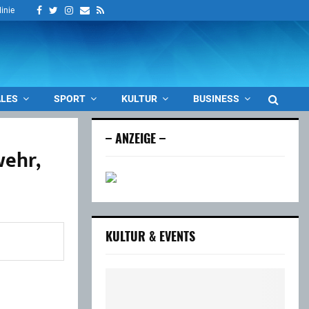
Facebook
Twitter
Instagram
Email
Rss
linie
LES
SPORT
KULTUR
BUSINESS
– ANZEIGE –
wehr,
KULTUR & EVENTS