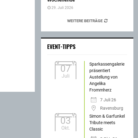
Wochenende
29. Juli 2026
WEITERE BEITRÄGE
EVENT-TIPPS
Sparkassengalerie
07
präsentiert
Juli
Austellung von
Angelika
Frommherz
7 Juli 26
Ravensburg
Simon & Garfunkel
03
Tribute meets
Okt.
Classic