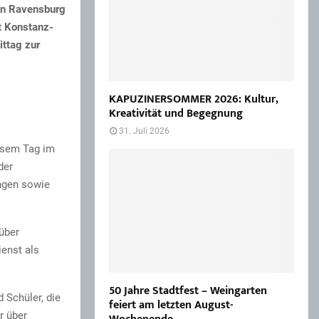
 in Ravensburg
t Konstanz-
ittag zur
KAPUZINERSOMMER 2026: Kultur,
Kreativität und Begegnung
31. Juli 2026
iesem Tag im
der
ngen sowie
über
enst als
50 Jahre Stadtfest – Weingarten
 Schüler, die
feiert am letzten August-
r über