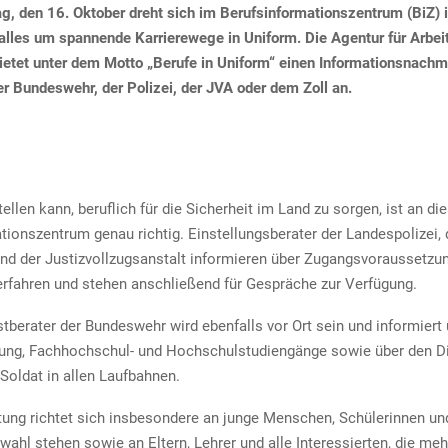
, den 16. Oktober dreht sich im Berufsinformationszentrum (BiZ)
alles um spannende Karrierewege in Uniform. Die Agentur für Arbei
etet unter dem Motto „Berufe in Uniform“ einen Informationsnachm
der Bundeswehr, der Polizei, der JVA oder dem Zoll an.
ellen kann, beruflich für die Sicherheit im Land zu sorgen, ist an d
tionszentrum genau richtig. Einstellungsberater der Landespolizei, 
d der Justizvollzugsanstalt informieren über Zugangsvoraussetzu
fahren und stehen anschließend für Gespräche zur Verfügung.
tberater der Bundeswehr wird ebenfalls vor Ort sein und informiert 
ung, Fachhochschul- und Hochschulstudiengänge sowie über den Di
 Soldat in allen Laufbahnen.
tung richtet sich insbesondere an junge Menschen, Schülerinnen und
wahl stehen sowie an Eltern, Lehrer und alle Interessierten, die meh