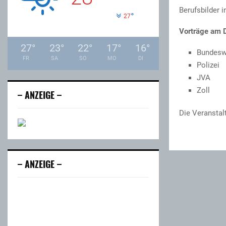
Berufsbilder 
°
27
Vorträge am 
27
°
23
°
22
°
17
°
16
°
Bunde
FR
SA
SO
MO
DI
Poli
JVA
Zol
– ANZEIGE –
Die Veranstalt
– ANZEIGE –