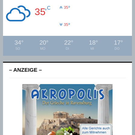
°
C
35
35
°
°
35
34
°
20
°
22
°
18
°
17
°
SO
MO
DI
MI
DO
– ANZEIGE –