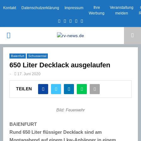
Ihre
Veranstaltung
Kontakt
Datenschutzerklärung
Impressum
Werbung
melden
R
Facebook
Twitter
Instagram
Email
Rss
PRIMARY
MENU
Baienfurt
Schussental
650 Liter Decklack ausgelaufen
-
17. Juni 2020
TEILEN
Bild: Feuerwehr
BAIENFURT
Rund 650 Liter flüssiger Decklack sind am
Montagabend auf einem Lkw-Anhänger in einem