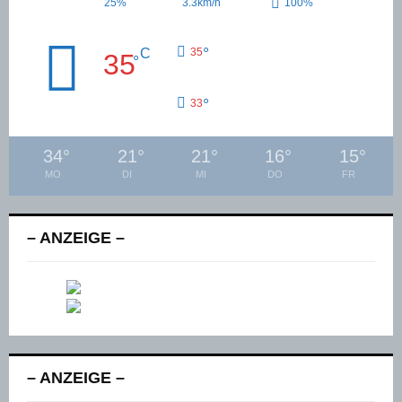
25%
3.3km/h
100%
°
C
35
35
°
°
33
34
°
21
°
21
°
16
°
15
°
MO
DI
MI
DO
FR
– ANZEIGE –
– ANZEIGE –