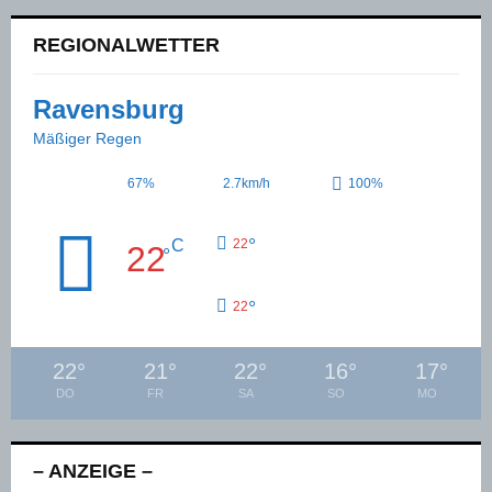
REGIONALWETTER
Ravensburg
Mäßiger Regen
67%
2.7km/h
100%
°
C
22
22
°
°
22
22
°
21
°
22
°
16
°
17
°
DO
FR
SA
SO
MO
– ANZEIGE –