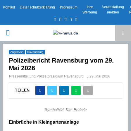
Ihre
Veranstaltung
Kontakt
Datenschutzerklärung
Impressum
Werbung
melden
R
Facebook
Twitter
Instagram
Email
Rss
PRIMARY
MENU
Allgemein
Ravensburg
Polizeibericht Ravensburg vom 29.
Mai 2026
Pressemitteilung Polizeipräsidium Ravensburg
29. Mai 2026
TEILEN
Symbolbild: Kim Enderle
Einbrüche in Kleingartenanlage