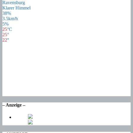
Ravensburg
Klarer Himmel
38%
3.5km/h
5%
25
°
C
25
°
22
°
25
°
Fr
21
°
Sa
22
°
So
17
°
Mo
17
°
Di
– Anzeige –