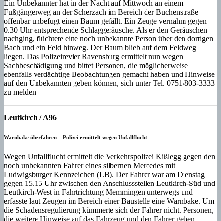
Ein Unbekannter hat in der Nacht auf Mittwoch an einem
Fußgängerweg an der Scherzach im Bereich der Buchenstraße
offenbar unbefugt einen Baum gefällt. Ein Zeuge vernahm gegen
0.30 Uhr entsprechende Schlaggeräusche. Als er den Geräuschen
nachging, flüchtete eine noch unbekannte Person über den dortigen
Bach und ein Feld hinweg. Der Baum blieb auf dem Feldweg
liegen. Das Polizeirevier Ravensburg ermittelt nun wegen
Sachbeschädigung und bittet Personen, die möglicherweise
ebenfalls verdächtige Beobachtungen gemacht haben und Hinweise
auf den Unbekannten geben können, sich unter Tel. 0751/803-3333
zu melden.
Leutkirch / A96
Warnbake überfahren – Polizei ermittelt wegen Unfallflucht
Wegen Unfallflucht ermittelt die Verkehrspolizei Kißlegg gegen den
noch unbekannten Fahrer eines silbernen Mercedes mit
Ludwigsburger Kennzeichen (LB). Der Fahrer war am Dienstag
gegen 15.15 Uhr zwischen den Anschlussstellen Leutkirch-Süd und
Leutkirch-West in Fahrtrichtung Memmingen unterwegs und
erfasste laut Zeugen im Bereich einer Baustelle eine Warnbake. Um
die Schadensregulierung kümmerte sich der Fahrer nicht. Personen,
die weitere Hinweise auf das Fahrzeug und den Fahrer geben