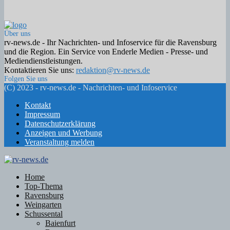
Über uns
rv-news.de - Ihr Nachrichten- und Infoservice für die Ravensburg
und die Region. Ein Service von Enderle Medien - Presse- und
Mediendienstleistungen.
Kontaktieren Sie uns:
redaktion@rv-news.de
Folgen Sie uns
Facebook
Twitter
Instagram
Email
Rss
(C) 2023 - rv-news.de - Nachrichten- und Infoservice
Kontakt
Impressum
Datenschutzerklärung
Anzeigen und Werbung
Veranstaltung melden
Facebook
Twitter
Instagram
Email
Rss
Home
Top-Thema
Ravensburg
Weingarten
Schussental
Baienfurt