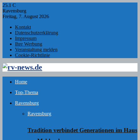
25.1
C
Ravensburg
Freitag, 7. August 2026
Kontakt
Datenschutzerklärung
Impressum
Ihre Werbung
Veranstaltung melden
Cookie-Richtlinie
Facebook
Twitter
Instagram
Email
Rss
Home
Top-Thema
Ravensburg
Ravensburg
Tradition verbindet Generationen im Haus