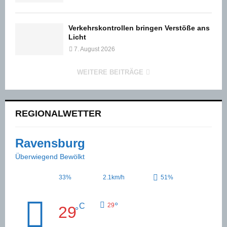
Verkehrskontrollen bringen Verstöße ans
Licht
7. August 2026
WEITERE BEITRÄGE
REGIONALWETTER
Ravensburg
Überwiegend Bewölkt
33%
2.1km/h
51%
°
C
29
29
°