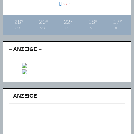
°
27
28
°
20
°
22
°
18
°
17
°
SO
MO
DI
MI
DO
– ANZEIGE –
– ANZEIGE –