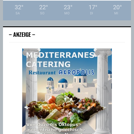
32
°
22
°
23
°
17
°
20
°
SA
SO
MO
DI
MI
– ANZEIGE –