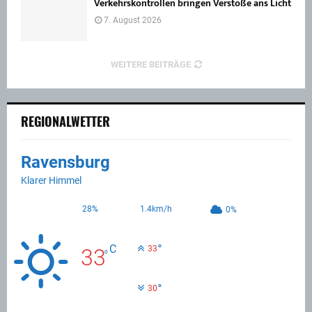
Verkehrskontrollen bringen Verstöße ans Licht
7. August 2026
WEITERE BEITRÄGE
REGIONALWETTER
Ravensburg
Klarer Himmel
28%
1.4km/h
0%
°
C
33
33
°
°
30