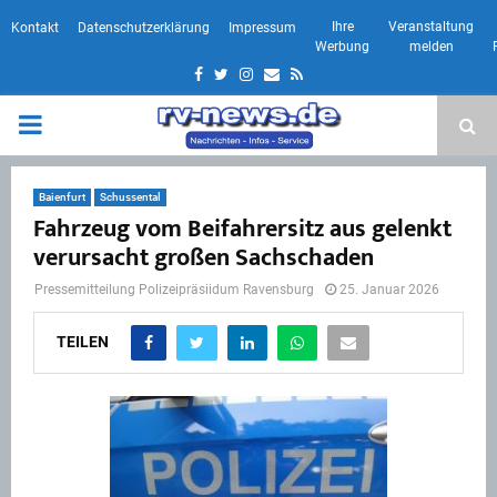
Ihre
Veranstaltung
Kontakt
Datenschutzerklärung
Impressum
Werbung
melden
Facebook
Twitter
Instagram
Email
Rss
PRIMARY
MENU
Baienfurt
Schussental
Fahrzeug vom Beifahrersitz aus gelenkt
verursacht großen Sachschaden
Pressemitteilung Polizeipräsiidum Ravensburg
25. Januar 2026
TEILEN