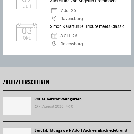
Austellung von Angelika Frommherz
Juli
7 Juli 26
Ravensburg
Simon & Garfunkel Tribute meets Classic
03
3 Okt. 26
Okt.
Ravensburg
ZULETZT ERSCHIENEN
Polizeibericht Weingarten
7. August 2026
0
Berufsbildungswerk Adolf Aich verabschiedet rund