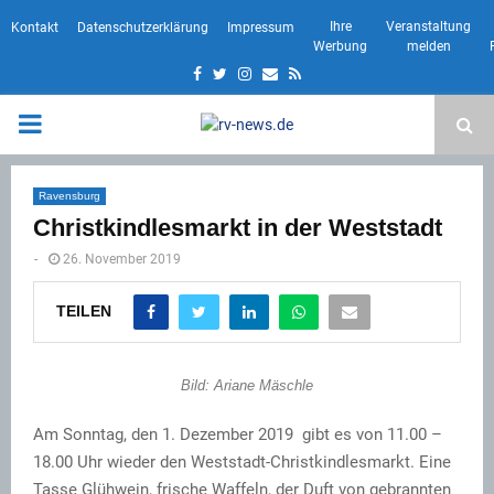
Ihre
Veranstaltung
Kontakt
Datenschutzerklärung
Impressum
Werbung
melden
Facebook
Twitter
Instagram
Email
Rss
PRIMARY
MENU
Ravensburg
Christkindlesmarkt in der Weststadt
-
26. November 2019
TEILEN
Bild: Ariane Mäschle
Am Sonntag, den 1. Dezember 2019 gibt es von 11.00 –
18.00 Uhr wieder den Weststadt-Christkindlesmarkt. Eine
Tasse Glühwein, frische Waffeln, der Duft von gebrannten