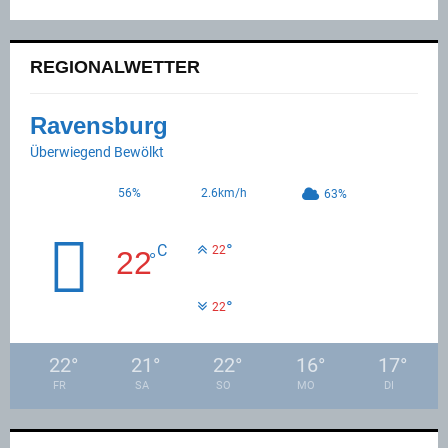
REGIONALWETTER
Ravensburg
Überwiegend Bewölkt
56%
2.6km/h
63%
°
C
22
22
°
°
22
22
°
21
°
22
°
16
°
17
°
FR
SA
SO
MO
DI