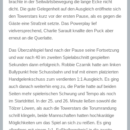
brachte in der Seitwärtsbewegung die lange Ecke nicht
dicht. Die gute Gelegenheit auf den Ausgleich eröffnete sich
den Towerstars kurz vor der ersten Pause, als es gegen die
Gäste eine Strafzeit setzte. Das Powerplay lief
vielversprechend, Charlie Sarault knallte den Puck aber
erneut an die Querlatte.
Das Überzahlspiel fand nach der Pause seine Fortsetzung
und war nach 40 im zweiten Spielabschnitt gespielten
Sekunden dann erfolgreich. Robbie Czarnik hatte am linken
Bullypunkt freie Schussbahn und traf mit einem platzierten
Handgelenkschuss zum verdienten 1:1 Ausgleich. Es ging
auch danach weiterhin eng zu, die Partie hatte auf beiden
Seiten mehr spielerischen Schwung und Tempo als noch
im Startdrittel. In der 25. und 26. Minute ließen sowohl die
Tölzer Löwen, als auch die Towerstars die Torumrandung
schrill klingeln, beide Mannschaften hatten hochkarätige
Möglichkeiten um das Spiel an sich zu reißen. Es ging
allerdings mit einem 1:1 „Fußballergebnis“ in die zweite