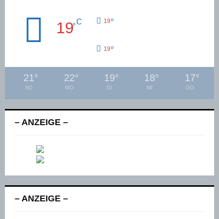
°
C
19
19
°
°
19
21
°
22
°
19
°
18
°
17
°
SO
MO
DI
MI
DO
– ANZEIGE –
– ANZEIGE –