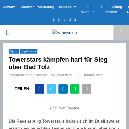
Ihre
Veranstaltung
Kontakt
Datenschutzerklärung
Impressum
Werbung
melden
R
Facebook
Twitter
Instagram
Email
Rss
PRIMARY
MENU
Sport
Top-Thema
Towerstars kämpfen hart für Sieg
über Bad Tölz
Spielbericht der Ravensburg Towerstars
26. Januar 2022
TEILEN
Bild: Kim Enderle
Die Ravensburg Towerstars haben sich im Duell zweier
ersatzgeschwächten Teams am Ende knapp, aber doch