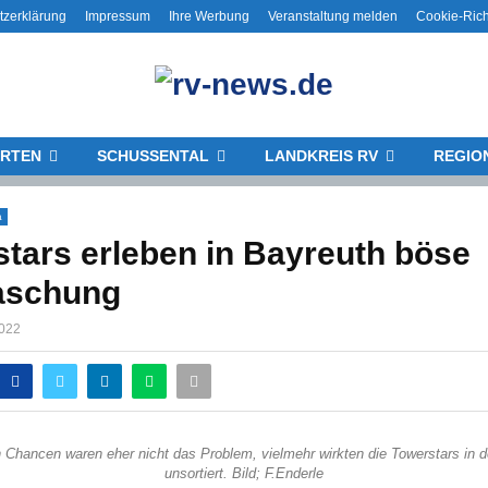
tzerklärung
Impressum
Ihre Werbung
Veranstaltung melden
Cookie-Rich
RTEN
SCHUSSENTAL
LANDKREIS RV
REGIO
a
tars erleben in Bayreuth böse
aschung
2022
 Chancen waren eher nicht das Problem, vielmehr wirkten die Towerstars in d
unsortiert. Bild; F.Enderle