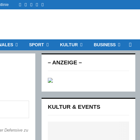
Facebook
Twitter
Instagram
Email
Rss
tlinie
NALES
SPORT
KULTUR
BUSINESS
– ANZEIGE –
KULTUR & EVENTS
er Defensive zu