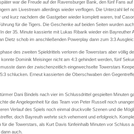
päter war die Freude auf der Ravensburger Bank, den fünf Fans auf 
ern am Livestream allerdings wieder verflogen. Die Unterzahl lief n
r und kurz nachdem die Gastgeber wieder komplett waren, traf Ca
Führung für die Tigers. Die Geschenke auf beiden Seiten wurden auc
t. In der 35. Minute kassierte mit Lukas Ribarik wieder ein Bayreuther 
bian Dietz schob im anschließenden Powerplay dann zum 3:3 Ausgleic
phase des zweiten Spieldrittels verloren die Towerstars aber völlig d
e konnte Dominik Meisinger nicht am 4:3 gehindert werden, fünf Seku
musste dann der zwischenzeitlich eingewechselte Towerstars Keepe
 5:3 schlucken. Erneut kassierten die Oberschwaben den Gegentreffe
türmer Dani Bindels nach vier im Schlussdrittel gespielten Minuten g
chte die Angelegenheit für das Team von Peter Russell noch unang
teren Verlauf des Spiels noch einmal druckvolle Szenen und die Mögli
treffer, doch Bayreuth wehrte sich vehement und erfolgreich. Komple
 für die Towerstars, als Kurt Davis fünfeinhalb Minuten vor Schluss a
s dann auch.