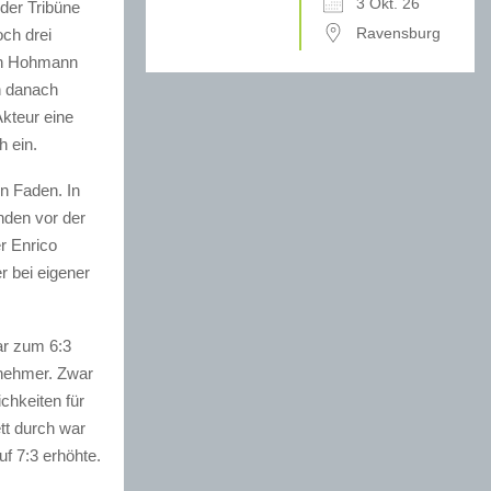
3 Okt. 26
der Tribüne
Ravensburg
och drei
son Hohmann
h danach
Akteur eine
h ein.
en Faden. In
nden vor der
r Enrico
r bei eigener
ar zum 6:3
enehmer. Zwar
chkeiten für
tt durch war
uf 7:3 erhöhte.