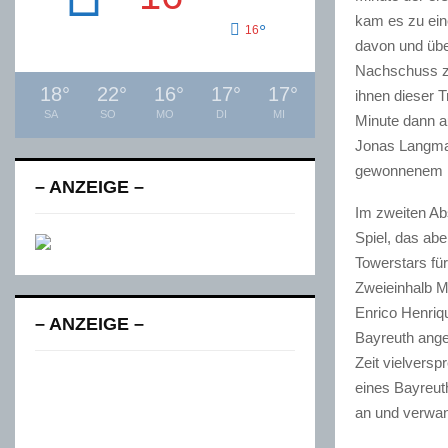
kam es zu ein
°
16
davon und übe
Nachschuss zu
18
°
22
°
16
°
17
°
17
°
ihnen dieser T
SA
SO
MO
DI
MI
Minute dann a
Jonas Langman
gewonnenem La
– ANZEIGE –
Im zweiten Ab
Spiel, das ab
Towerstars für
Zweieinhalb M
Enrico Henriqu
– ANZEIGE –
Bayreuth angez
Zeit vielver
eines Bayreut
an und verwan