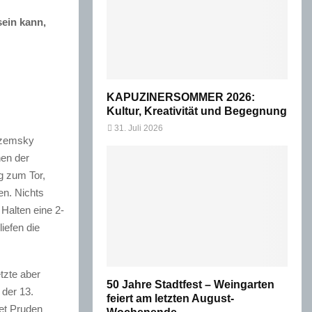
ein kann,
KAPUZINERSOMMER 2026:
Kultur, Kreativität und Begegnung
31. Juli 2026
Sezemsky
nen der
g zum Tor,
en. Nichts
 Halten eine 2-
iefen die
tzte aber
50 Jahre Stadtfest – Weingarten
 der 13.
feiert am letzten August-
ret Pruden