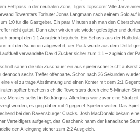
em Fehlpass in der neutralen Zone, Tigers Topscorer Ville Järveläine
rwand Towerstars Torhüter Jonas Langmann nach seinem Sololauf i
m 1:0 für die Gastgeber. Ein paar Minuten sah man den Oberschw
reffer nicht guttat. Dann aber wirkten sie wieder gefestigter und durfte
uch prompt den 1:1 Ausgleich bejubeln. Ein Schuss aus der Halbdis
n mit den Schienen abgewehrt, der Puck wurde aus dem Drittel ges
ufduell verwandelte David Zucker sicher zum 1:1 – zugleich der P
schnitt sahen die 695 Zuschauer ein aus spielerischer Sicht äußerst
er dennoch sechs Treffer offenbarte. Schon nach 26 Sekunden wurden
 eine viel zu träge Abstimmung und einen Konter mit dem 2:1 Gegentre
inuten später brachten sich die Towerstars durch eine 5-Minuten-Stra
ez-Morales selbst in Bedrängnis. Allerdings war zuvor eine Strafzeit
eigt worden, es ging daher mit 4 gegen 4 Spielern weiter. Das Spiel li
sprechend bei den Ravensburger Cracks. Josh MacDonald bekam ein
her Verteidigers aufgelegt, das Geschenk nahm der kanadische Stü
delte den Alleingang sicher zum 2:2 Ausgleich.