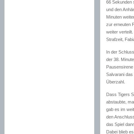
66 Sekunden s
und den Anhäng
Minuten weite
zur erneuten 
weiter verteil
Strafzeit, Fa
In der Schluss
der 38. Minut
Pausensirene 
Salvarani das
Überzahl.
Dass Tigers S
abstaubte, ma
gab es im wei
den Anschluss
das Spiel dann
Dabei blieb e