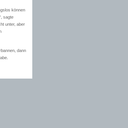
ngslos können
“, sagte
ht unter, aber
n
erbannen, dann
abe.