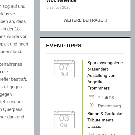
Wochenende
n zog auf und
29. Juli 2026
nklusive
WEITERE BEITRÄGE
aben an, dass
n in der 18.
tanz wurde von
pielt und nach
EVENT-TIPPS
ausenstand.
Sparkassengalerie
 zerfahrenes
07
präsentiert
 die
Juli
Austellung von
ffer bestraft.
Angelika
fzeit gegen
Frommherz
 gegen
7 Juli 26
ef in dieser
Ravensburg
en Querpass
Simon & Garfunkel
03
rmer dankend
Tribute meets
Okt.
Classic