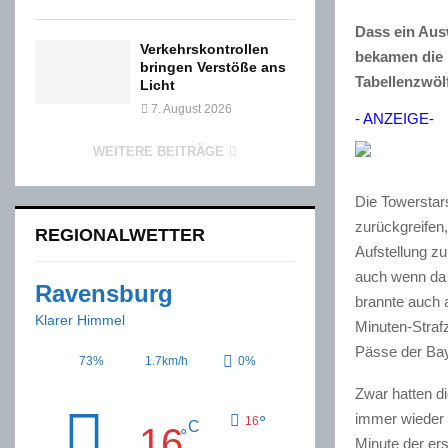
Dass ein Aus
Verkehrskontrollen
bekamen die
bringen Verstöße ans
Tabellenzwölf
Licht
7. August 2026
- ANZEIGE-
WEITERE BEITRÄGE
Die Towerstar
zurückgreifen,
REGIONALWETTER
Aufstellung z
auch wenn da 
Ravensburg
brannte auch a
Klarer Himmel
Minuten-Strafz
Pässe der Bay
73%
1.7km/h
0%
Zwar hatten d
immer wieder m
°
16
C
16
°
Minute der ers