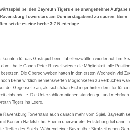
wärtsspiel bei den Bayreuth Tigers eine unangenehme Aufgabe s
 Ravensburg Towerstars am Donnerstagabend zu spüren. Beim
ten setzte es eine herbe 3:7 Niederlage.
s konnten für das Gastspiel beim Tabellenzwölften wieder auf Tim 
 damit hatte Coach Peter Russell wieder die Möglichkeit, alle Positio
u besetzen. Die Oberschwaben hatten in den ersten Wechseln viel Zu
noch keine wirklich nennenswerten Möglichkeiten zu verbuchen war
uf der Gegenseite an, als sich Julian Eichinger hinter dem Tor für ein
eit einhandelte. Die Unterzahlformationen standen gut und mehrfach l
reuth Tigers ins Leere.
ie Ravensburg Towerstars auch danach mehr vom Spiel, Bayreuth se
it Kontern Nadelstiche. Eher in unerwarteter Entstehung fiel dann in
te Treffer des Spiels. Während einer Bayreuther Strafzeit gegen Gar