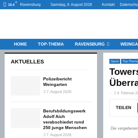
C
Ravensburg
Samstag, 8. August 2026
Kontakt
Datenschu
16.4
HOME
TOP-THEMA
RAVENSBURG
WEINGA
AKTUELLES
Sport
Top-Them
Towers
Polizeibericht
Überr
Weingarten
7. August 2026
-
4. Februar 
TEILEN
Berufsbildungswerk
Adolf Aich
verabschiedet rund
250 junge Menschen
Die vergebenen
7. August 2026