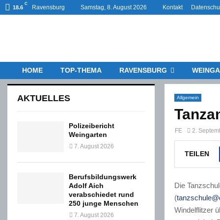
C
Ravensburg
Samstag, 8. August 2026
Kontakt
Datenschu
18.6
HOME
TOP-THEMA
RAVENSBURG
WEINGA
AKTUELLES
Allgemein
Tanza
Polizeibericht
FE
2. Septem
Weingarten
7. August 2026
TEILEN
Berufsbildungswerk
Die Tanzschul
Adolf Aich
verabschiedet rund
(
tanzschule@
250 junge Menschen
Windelflitzer 
7. August 2026