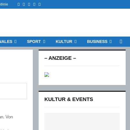
Facebook
Twitter
Instagram
Email
Rss
tlinie
NALES
SPORT
KULTUR
BUSINESS
– ANZEIGE –
KULTUR & EVENTS
an. Von