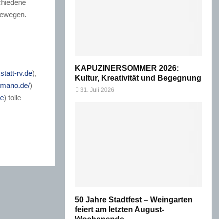
schiedene
 bewegen.
KAPUZINERSOMMER 2026:
statt-rv.de
),
Kultur, Kreativität und Begegnung
romano.de/
)
31. Juli 2026
de
) tolle
50 Jahre Stadtfest – Weingarten
feiert am letzten August-