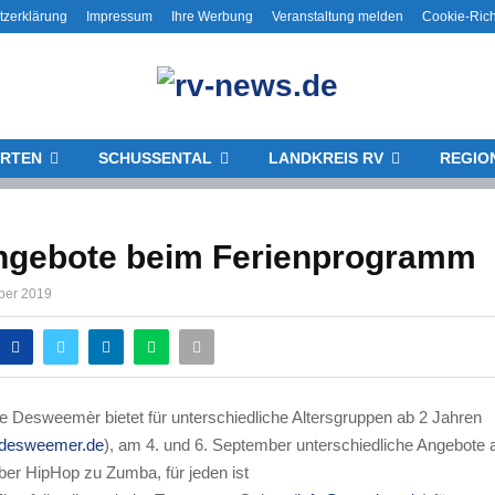
tzerklärung
Impressum
Ihre Werbung
Veranstaltung melden
Cookie-Rich
RTEN
SCHUSSENTAL
LANDKREIS RV
REGIO
ngebote beim Ferienprogramm
ber 2019
e Desweemèr bietet für unterschiedliche Altersgruppen ab 2 Jahren
desweemer.de
), am 4. und 6. September unterschiedliche Angebote 
über HipHop zu Zumba, für jeden ist