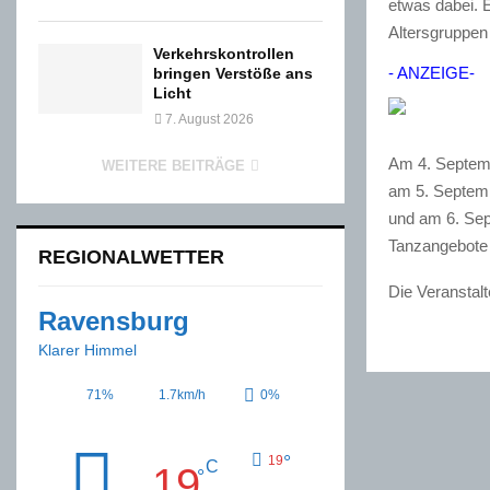
etwas dabei. E
Altersgruppen
Verkehrskontrollen
- ANZEIGE-
bringen Verstöße ans
Licht
7. August 2026
Am 4. Septemb
WEITERE BEITRÄGE
am 5. Septemb
und am 6. Sept
Tanzangebote
REGIONALWETTER
Die Veranstalt
Ravensburg
Klarer Himmel
71%
1.7km/h
0%
°
19
C
19
°