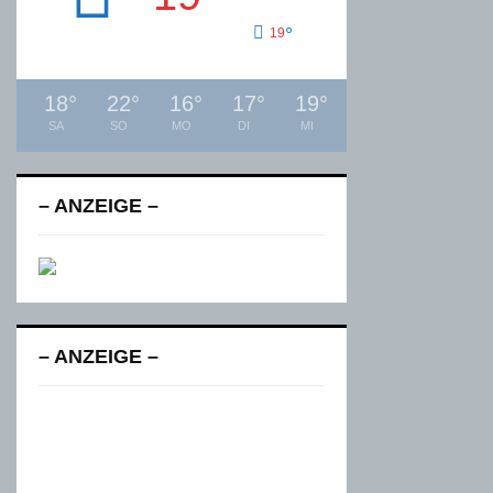
°
19
18
°
22
°
16
°
17
°
19
°
SA
SO
MO
DI
MI
– ANZEIGE –
– ANZEIGE –