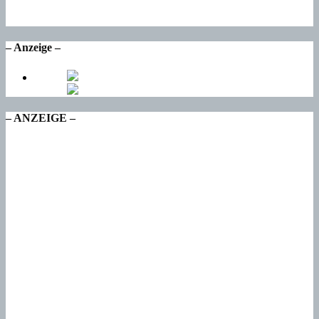
17
°
Di
– Anzeige –
– ANZEIGE –