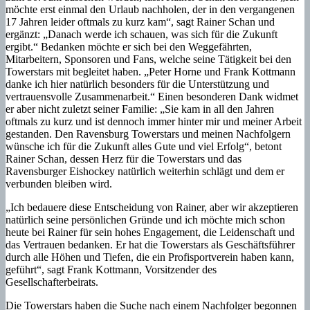
möchte erst einmal den Urlaub nachholen, der in den vergangenen
17 Jahren leider oftmals zu kurz kam“, sagt Rainer Schan und
ergänzt: „Danach werde ich schauen, was sich für die Zukunft
ergibt.“ Bedanken möchte er sich bei den Weggefährten,
Mitarbeitern, Sponsoren und Fans, welche seine Tätigkeit bei den
Towerstars mit begleitet haben. „Peter Horne und Frank Kottmann
danke ich hier natürlich besonders für die Unterstützung und
vertrauensvolle Zusammenarbeit.“ Einen besonderen Dank widmet
er aber nicht zuletzt seiner Familie: „Sie kam in all den Jahren
oftmals zu kurz und ist dennoch immer hinter mir und meiner Arbeit
gestanden. Den Ravensburg Towerstars und meinen Nachfolgern
wünsche ich für die Zukunft alles Gute und viel Erfolg“, betont
Rainer Schan, dessen Herz für die Towerstars und das
Ravensburger Eishockey natürlich weiterhin schlägt und dem er
verbunden bleiben wird.
„Ich bedauere diese Entscheidung von Rainer, aber wir akzeptieren
natürlich seine persönlichen Gründe und ich möchte mich schon
heute bei Rainer für sein hohes Engagement, die Leidenschaft und
das Vertrauen bedanken. Er hat die Towerstars als Geschäftsführer
durch alle Höhen und Tiefen, die ein Profisportverein haben kann,
geführt“, sagt Frank Kottmann, Vorsitzender des
Gesellschafterbeirats.
Die Towerstars haben die Suche nach einem Nachfolger begonnen