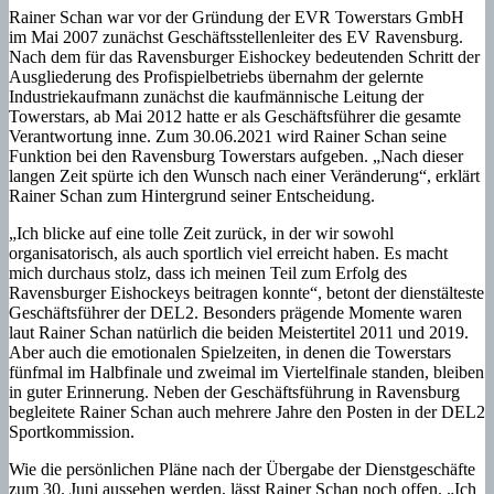
Rainer Schan war vor der Gründung der EVR Towerstars GmbH
im Mai 2007 zunächst Geschäftsstellenleiter des EV Ravensburg.
Nach dem für das Ravensburger Eishockey bedeutenden Schritt der
Ausgliederung des Profispielbetriebs übernahm der gelernte
Industriekaufmann zunächst die kaufmännische Leitung der
Towerstars, ab Mai 2012 hatte er als Geschäftsführer die gesamte
Verantwortung inne. Zum 30.06.2021 wird Rainer Schan seine
Funktion bei den Ravensburg Towerstars aufgeben. „Nach dieser
langen Zeit spürte ich den Wunsch nach einer Veränderung“, erklärt
Rainer Schan zum Hintergrund seiner Entscheidung.
„Ich blicke auf eine tolle Zeit zurück, in der wir sowohl
organisatorisch, als auch sportlich viel erreicht haben. Es macht
mich durchaus stolz, dass ich meinen Teil zum Erfolg des
Ravensburger Eishockeys beitragen konnte“, betont der dienstälteste
Geschäftsführer der DEL2. Besonders prägende Momente waren
laut Rainer Schan natürlich die beiden Meistertitel 2011 und 2019.
Aber auch die emotionalen Spielzeiten, in denen die Towerstars
fünfmal im Halbfinale und zweimal im Viertelfinale standen, bleiben
in guter Erinnerung. Neben der Geschäftsführung in Ravensburg
begleitete Rainer Schan auch mehrere Jahre den Posten in der DEL2
Sportkommission.
Wie die persönlichen Pläne nach der Übergabe der Dienstgeschäfte
zum 30. Juni aussehen werden, lässt Rainer Schan noch offen. „Ich