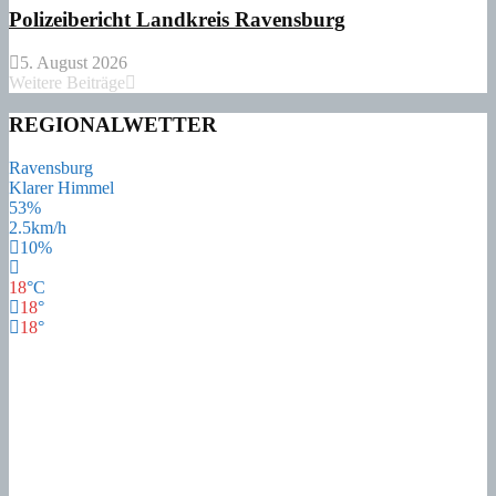
Polizeibericht Landkreis Ravensburg
5. August 2026
Weitere Beiträge
REGIONALWETTER
Ravensburg
Klarer Himmel
53%
2.5km/h
10%
18
°
C
18
°
18
°
17
°
Fr
21
°
Sa
17
°
So
17
°
Mo