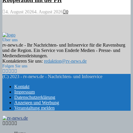
Kooperation mit der PH
4. August 2026
4. August 2026
0
Über uns
rv-news.de - Ihr Nachrichten- und Infoservice für die Ravensburg
und die Region. Ein Service von Enderle Medien - Presse- und
Mediendienstleistungen.
Kontaktieren Sie uns:
redaktion@rv-news.de
Folgen Sie uns
Facebook
Twitter
Instagram
Email
Rss
(C) 2023 - rv-news.de - Nachrichten- und Infoservice
Kontakt
Impressum
Datenschutzerklärung
Anzeigen und Werbung
Veranstaltung melden
Facebook
Twitter
Instagram
Email
Rss