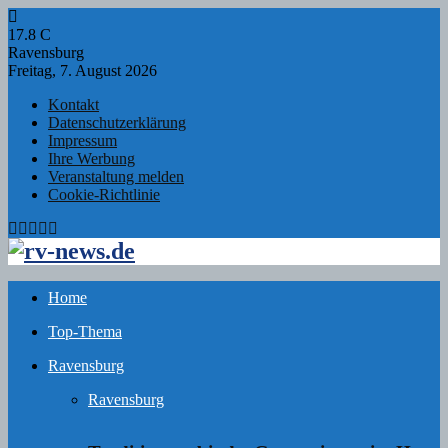
17.8
C
Ravensburg
Freitag, 7. August 2026
Kontakt
Datenschutzerklärung
Impressum
Ihre Werbung
Veranstaltung melden
Cookie-Richtlinie
Facebook
Twitter
Instagram
Email
Rss
Home
Top-Thema
Ravensburg
Ravensburg