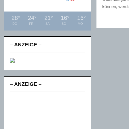
können, werde
28
°
24
°
21
°
16
°
16
°
DO
FR
SA
SO
MO
– ANZEIGE –
– ANZEIGE –