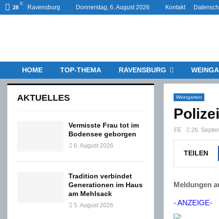
C
Ravensburg
Donnerstag, 6. August 2026
Kontakt
Datensch
28
HOME
TOP-THEMA
RAVENSBURG
WEINGA
AKTUELLES
Weingarten
Polize
Vermisste Frau tot im
FE
26. Septe
Bodensee geborgen
6. August 2026
TEILEN
Tradition verbindet
Meldungen au
Generationen im Haus
am Mehlsack
- ANZEIGE-
5. August 2026