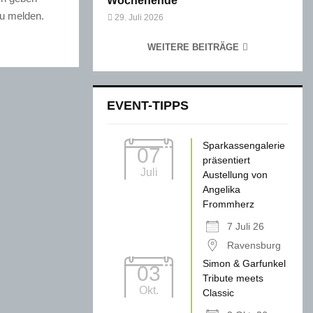
Wochenende
zu melden.
29. Juli 2026
WEITERE BEITRÄGE
EVENT-TIPPS
Sparkassengalerie
07
präsentiert
Juli
Austellung von
Angelika
Frommherz
7 Juli 26
Ravensburg
Simon & Garfunkel
03
Tribute meets
Okt.
Classic