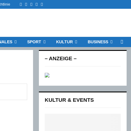
Facebook
Twitter
Instagram
Email
Rss
htlinie
NALES
SPORT
KULTUR
BUSINESS
– ANZEIGE –
KULTUR & EVENTS