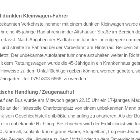
ht dunklen Kleinwagen-Fahrer
ekannten Verkehrsteilnehmer mit einem dunklen Kleinwagen wurde
r eine 45-jährige Radfahrerin in der Altshauser Straße im Bereich d
 erfasst. Nach Angaben der Radfahrerin fuhr der ihr entgegenkomme
 und streifte ihr Fahrrad bei der Vorbeifahrt am Hinterrad. Bei dem St
rletzt. Der unbekannte Autofahrer fuhr ohne anzuhalten weiter in Rich
it dem Rettungswagen wurde die 45-Jährige in ein Krankenhaus gebr
 Hinweise zu dem Unfallflüchtigen geben können, werden gebeten, si
Weingarten, Tel. 0751/803-6666, zu wenden.
stische Handlung / Zeugenaufruf
uf den Bus wurde am Mittwoch gegen 22.15 Uhr ein 17-jähriges Mäd
ße an der Haltestelle Charlottenplatz von einem unbekannten Mann be
nk sein Geschlechtsteil entblößte und anfing zu onanieren. Als der B
 er in unbekannte Richtung. Beschrieben wird der Exhibitionist wie fol
 Jahre alt, schlank, kurze graue Haare, Stoppelbart, trug eine Jeans
der Zeugen, die Hinweise zu dem Vorfall oder zu dem Tatverdächtig