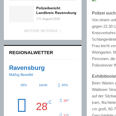
Polizeibericht
Landkreis Ravensburg
Polizei suc
5. August 2026
Von einem unb
gegen 22.30 Uh
WEITERE BEITRÄGE
Kreisverkehrs
Schlangenlinie
Frau leicht ve
Weingarten. M
REGIONALWETTER
Personen, die
Polizeirevier 
Ravensburg
Mäßig Bewölkt
Exhibitioni
Beim Warten a
39%
1km/h
45%
Waldseer Stra
auf der Sitzba
°
28
C
kam, flüchtete
28
°
cm groß, 60-70
Geschädigte o
°
22