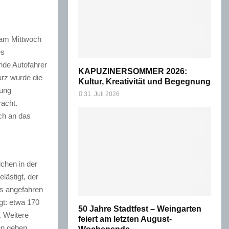
 am Mittwoch
es
nde Autofahrer
KAPUZINERSOMMER 2026:
urz wurde die
Kultur, Kreativität und Begegnung
tung
31. Juli 2026
acht.
ch an das
chen in der
lästigt, der
us angefahren
gt: etwa 170
50 Jahre Stadtfest – Weingarten
. Weitere
feiert am letzten August-
en geben