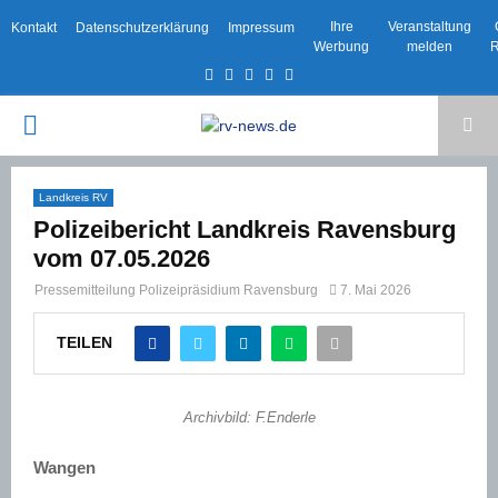
Ihre
Veranstaltung
Kontakt
Datenschutzerklärung
Impressum
Werbung
melden
R
Facebook
Twitter
Instagram
Email
Rss
PRIMARY
MENU
Landkreis RV
Polizeibericht Landkreis Ravensburg
vom 07.05.2026
Pressemitteilung Polizeipräsidium Ravensburg
7. Mai 2026
TEILEN
Archivbild: F.Enderle
Wangen