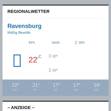
REGIONALWETTER
Ravensburg
Mäßig Bewölkt
84%
1km/h
38%
°
C
22
22
°
°
22
22
°
21
°
17
°
17
°
18
°
DO
FR
SA
SO
MO
– ANZEIGE –