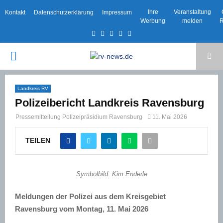
Ihre
Veranstaltung
Kontakt
Datenschutzerklärung
Impressum
Werbung
melden
R
Facebook
Twitter
Instagram
Email
Rss
PRIMARY
MENU
Landkreis RV
Polizeibericht Landkreis Ravensburg
Pressemitteilung Polizeipräsidium Ravensburg
11. Mai 2026
TEILEN
Symbolbild: Kim Enderle
Meldungen der Polizei aus dem Kreisgebiet
Ravensburg vom Montag, 11. Mai 2026