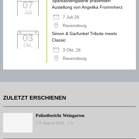
Sparkassengalerie präsentiert
07
Austellung von Angelika Frommherz
Juli
7 Juli 26
Ravensburg
Simon & Garfunkel Tribute meets
03
Classic
Okt.
3 Okt. 26
Ravensburg
ZULETZT ERSCHIENEN
Polizeibericht Weingarten
7. August 2026
0