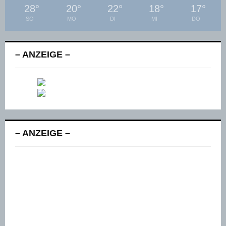
28
°
20
°
22
°
18
°
17
°
SO
MO
DI
MI
DO
– ANZEIGE –
– ANZEIGE –