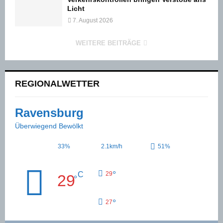
Licht
7. August 2026
WEITERE BEITRÄGE
REGIONALWETTER
Ravensburg
Überwiegend Bewölkt
33%
2.1km/h
51%
°
C
29
29
°
°
27