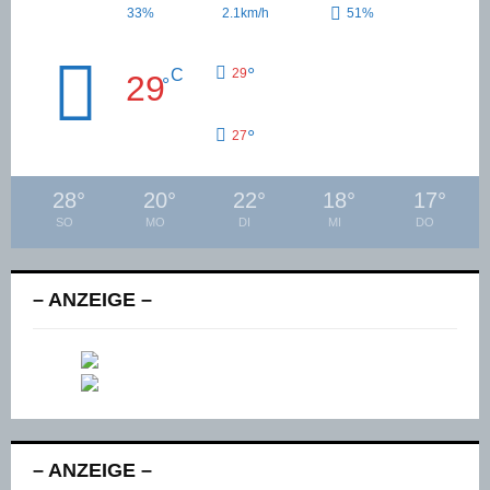
33%
2.1km/h
51%
°
C
29
29
°
°
27
28
°
20
°
22
°
18
°
17
°
SO
MO
DI
MI
DO
– ANZEIGE –
– ANZEIGE –