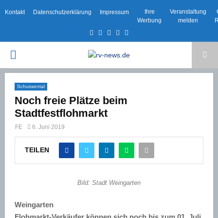
Ihre
Veranstaltung
Kontakt
Datenschutzerklärung
Impressum
Werbung
melden
R
Facebook
Twitter
Instagram
Email
Rss
PRIMARY
MENU
Schussental
Noch freie Plätze beim
Stadtfestflohmarkt
FE
6. Juni 2019
TEILEN
Bild: Stadt Weingarten
Weingarten
Flohmarkt-Verkäufer können sich noch bis zum 01. Juli