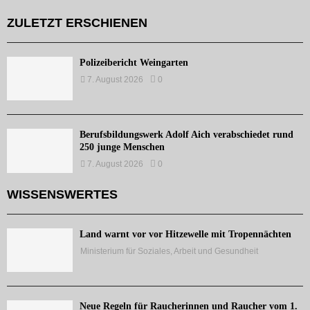
ZULETZT ERSCHIENEN
Polizeibericht Weingarten
7. August 2026
0
Berufsbildungswerk Adolf Aich verabschiedet rund
250 junge Menschen
7. August 2026
0
WISSENSWERTES
Land warnt vor vor Hitzewelle mit Tropennächten
Ministerium für Soziales, Arbeit und Gesundheit
Neue Regeln für Raucherinnen und Raucher vom 1.