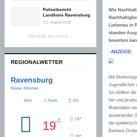
Wie Nachhalt
Polizeibericht
Landkreis Ravensburg
Nachhaltigke
5. August 2026
Liebenau in 
standen Ausp
WEITERE BEITRÄGE
bewirken kann
- ANZEIGE-
REGIONALWETTER
Mit Workshops
Ravensburg
Jugendlichen 
Klarer Himmel
So stellten d
her und produ
66%
2.7km/h
0%
Materialien n
auseinander. 
°
19
C
19
die spieleris
°
Barbara Grub
°
19