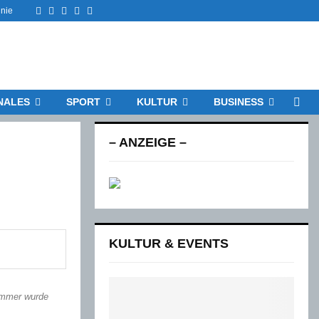
Facebook
Twitter
Instagram
Email
Rss
inie
NALES
SPORT
KULTUR
BUSINESS
– ANZEIGE –
KULTUR & EVENTS
immer wurde