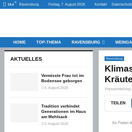
C
Ravensburg
Freitag, 7. August 2026
Kontakt
Datenschutz
19.4
HOME
TOP-THEMA
RAVENSBURG
WEINGA
AKTUELLES
Ravensburg
Klimas
Vermisste Frau tot im
Kräute
Bodensee geborgen
6. August 2026
Pressemiteilung 
TEILEN
Tradition verbindet
Generationen im Haus
am Mehlsack
Im Freien 
5. August 2026