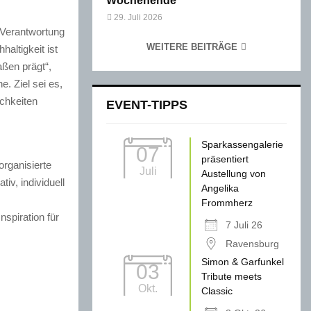
Wochenende
29. Juli 2026
 Verantwortung
WEITERE BEITRÄGE
altigkeit ist
aßen prägt“,
e. Ziel sei es,
chkeiten
EVENT-TIPPS
Sparkassengalerie
07
präsentiert
rganisierte
Juli
Austellung von
v, individuell
Angelika
Frommherz
spiration für
7 Juli 26
Ravensburg
Simon & Garfunkel
03
Tribute meets
Okt.
Classic