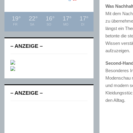
Was Nachhalti
Mit dem Nachh
19
°
22
°
16
°
17
°
17
°
zu übernehmen 
FR
SA
SO
MO
DI
längst ein Th
betonte die st
Wissen verstä
– ANZEIGE –
aufzuzeigen.
Second-Hand 
Besonderes In
Modenschau mi
und modern s
– ANZEIGE –
Kleidungsstück
den Alltag.