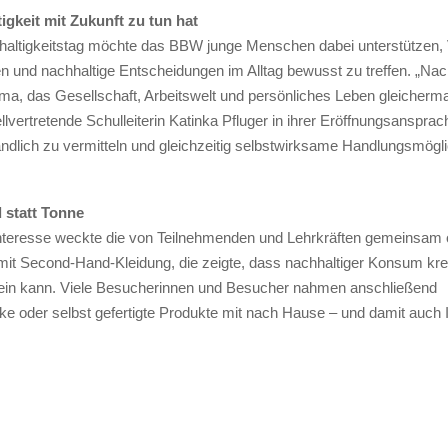
gkeit mit Zukunft zu tun hat
altigkeitstag möchte das BBW junge Menschen dabei unterstützen,
und nachhaltige Entscheidungen im Alltag bewusst zu treffen. „Nachh
ema, das Gesellschaft, Arbeitswelt und persönliches Leben gleicherm
ellvertretende Schulleiterin Katinka Pfluger in ihrer Eröffnungsansprach
ndlich zu vermitteln und gleichzeitig selbstwirksame Handlungsmögli
statt Tonne
teresse weckte die von Teilnehmenden und Lehrkräften gemeinsam o
t Second-Hand-Kleidung, die zeigte, dass nachhaltiger Konsum kreati
ein kann. Viele Besucherinnen und Besucher nahmen anschließend
e oder selbst gefertigte Produkte mit nach Hause – und damit auch In