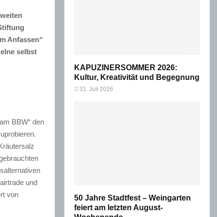
zweiten
tiftung
um Anfassen“
elne selbst
KAPUZINERSOMMER 2026:
Kultur, Kreativität und Begegnung
31. Juli 2026
en am BBW“ den
uprobieren.
Kräutersalz
 gebrauchten
salternativen
irtrade und
rt von
50 Jahre Stadtfest – Weingarten
feiert am letzten August-