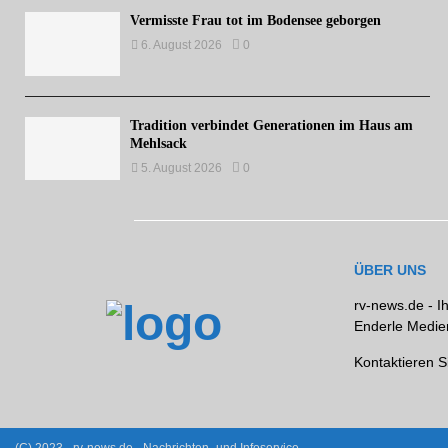
Vermisste Frau tot im Bodensee geborgen
6. August 2026
0
Tradition verbindet Generationen im Haus am
Mehlsack
5. August 2026
0
ÜBER UNS
rv-news.de - I
Enderle Medien
Kontaktieren S
(C) 2023 - rv-news.de - Nachrichten- und Infoservice