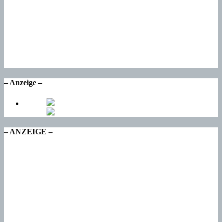
24
°
Fr
21
°
Sa
16
°
So
16
°
Mo
– Anzeige –
– ANZEIGE –