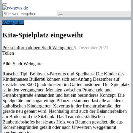
Primary
Menu
Search
Search
for:
Weingarten
Kita-Spielplatz eingeweiht
Presseinformationen Stadt Weingarten
8. Dezember 2021
Teilen
Bild: Stadt Weingarte
Rutsche, Tipi, Bobbycar-Parcours und Spielhaus: Die Kinder des
Kinderhauses Bullerbü können sich seit Anfang Dezember auf
zusätzlichen 360 Quadratmetern im Garten austoben. Der Spielplatz
ist in den vergangenen Monaten zwischen Promenade und
Gutenbergstraße entstanden und hat ein besonderes Konzept. Die
Spielgeräte und sogar einige Pflanzen stammen fast alle aus dem
katholischen Kindergarten Xaverius in der Irmentrudstraße, der
gerade neu gebaut wird. Nachhaltig sind auch der Balancierbalken
am Boden und die Sitzbank: Das Team des städtischen
Baubetriebshofes hat sie aus Holz von Bäumen gestaltet, die aus
Sicherheitsgründen gefällt oder nach Unwettern weggeräumt
werden mussten.