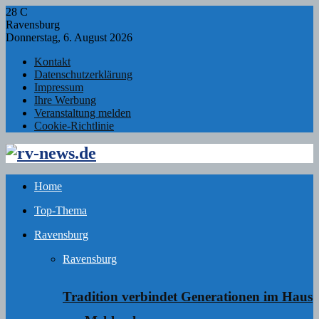
28
C
Ravensburg
Donnerstag, 6. August 2026
Kontakt
Datenschutzerklärung
Impressum
Ihre Werbung
Veranstaltung melden
Cookie-Richtlinie
Facebook
Twitter
Instagram
Email
Rss
Home
Top-Thema
Ravensburg
Ravensburg
Tradition verbindet Generationen im Haus