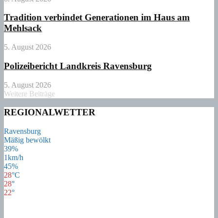
Tradition verbindet Generationen im Haus am
Mehlsack
5. August 2026
Polizeibericht Landkreis Ravensburg
5. August 2026
Weitere Beiträge
REGIONALWETTER
Ravensburg
Mäßig bewölkt
39%
1km/h
45%
28
°
C
28
°
22
°
28
°
Do