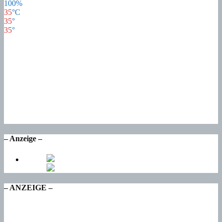
100%
35
°
C
35
°
35
°
34
°
So
20
°
Mo
22
°
Di
18
°
Mi
17
°
Do
– Anzeige –
– ANZEIGE –