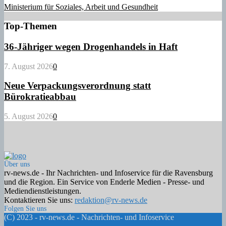
Ministerium für Soziales, Arbeit und Gesundheit
Top-Themen
36-Jähriger wegen Drogenhandels in Haft
7. August 2026
0
Neue Verpackungsverordnung statt
Bürokratieabbau
5. August 2026
0
Über uns
rv-news.de - Ihr Nachrichten- und Infoservice für die Ravensburg
und die Region. Ein Service von Enderle Medien - Presse- und
Mediendienstleistungen.
Kontaktieren Sie uns:
redaktion@rv-news.de
Folgen Sie uns
Facebook
Twitter
Instagram
Email
Rss
(C) 2023 - rv-news.de - Nachrichten- und Infoservice