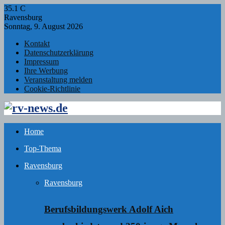
35.1
C
Ravensburg
Sonntag, 9. August 2026
Kontakt
Datenschutzerklärung
Impressum
Ihre Werbung
Veranstaltung melden
Cookie-Richtlinie
Facebook
Twitter
Instagram
Email
Rss
Home
Top-Thema
Ravensburg
Ravensburg
Berufsbildungswerk Adolf Aich