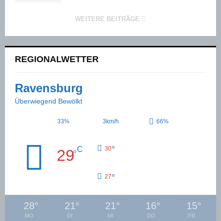
WEITERE BEITRÄGE
REGIONALWETTER
Ravensburg
Überwiegend Bewölkt
33%
3km/h
66%
°
C
30
29
°
°
27
28
°
21
°
21
°
16
°
15
°
MO
DI
MI
DO
FR