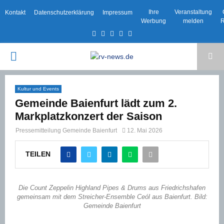
Ihre
Veranstaltung
Kontakt
Datenschutzerklärung
Impressum
Werbung
melden
R
Facebook
Twitter
Instagram
Email
Rss
PRIMARY
MENU
Kultur und Events
Gemeinde Baienfurt lädt zum 2.
Markplatzkonzert der Saison
Pressemitteilung Gemeinde Baienfurt
12. Mai 2026
TEILEN
Die Count Zeppelin Highland Pipes & Drums aus Friedrichshafen
gemeinsam mit dem Streicher-Ensemble Ceól aus Baienfurt. Bild:
Gemeinde Baienfurt