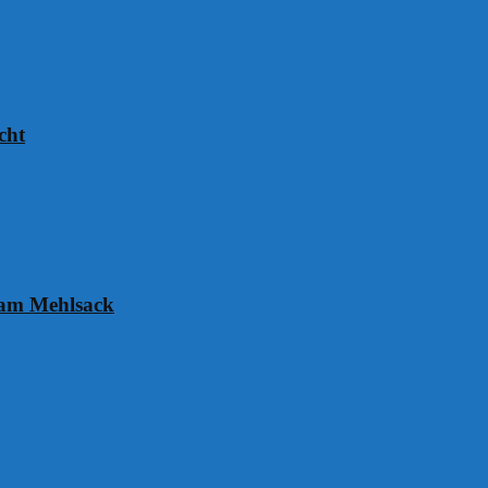
cht
 am Mehlsack