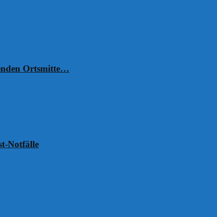
henden Ortsmitte…
t-Notfälle