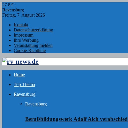
27.8
C
Ravensburg
Freitag, 7. August 2026
Kontakt
Datenschutzerklärung
Impressum
Ihre Werbung
Veranstaltung melden
Cookie-Richtlinie
Facebook
Twitter
Instagram
Email
Rss
Home
Top-Thema
Ravensburg
Ravensburg
Berufsbildungswerk Adolf Aich verabschie