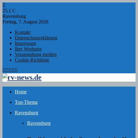
25.1
C
Ravensburg
Freitag, 7. August 2026
Kontakt
Datenschutzerklärung
Impressum
Ihre Werbung
Veranstaltung melden
Cookie-Richtlinie
Facebook
Twitter
Instagram
Email
Rss
Home
Top-Thema
Ravensburg
Ravensburg