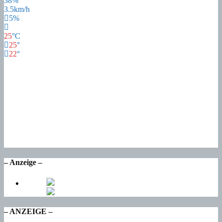
38%
3.5km/h
5%
25
°
C
25
°
22
°
25
°
Fr
21
°
Sa
22
°
So
17
°
Mo
17
°
Di
– Anzeige –
– ANZEIGE –