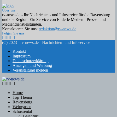
Über uns
rv-news.de - Ihr Nachrichten- und Infoservice für die Ravensburg
und die Region. Ein Service von Enderle Medien - Presse- und
Mediendienstleistungen.
Kontaktieren Sie uns:
redaktion@rv-news.de
Folgen Sie uns
Facebook
Twitter
Instagram
Email
Rss
(C) 2023 - rv-news.de - Nachrichten- und Infoservice
Kontakt
Impressum
Datenschutzerklärung
Anzeigen und Werbung
Veranstaltung melden
Facebook
Twitter
Instagram
Email
Rss
Home
Top-Thema
Ravensburg
Weingarten
Schussental
Baienfurt