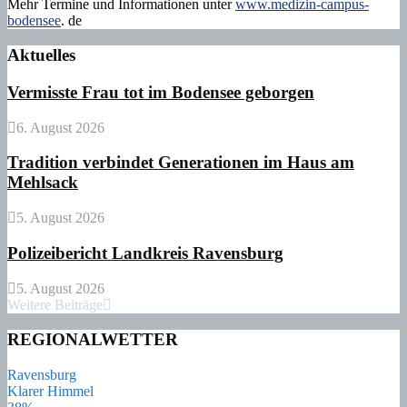
Mehr Termine und Informationen unter
www.medizin-campus-
bodensee
. de
Aktuelles
Vermisste Frau tot im Bodensee geborgen
6. August 2026
Tradition verbindet Generationen im Haus am
Mehlsack
5. August 2026
Polizeibericht Landkreis Ravensburg
5. August 2026
Weitere Beiträge
REGIONALWETTER
Ravensburg
Klarer Himmel