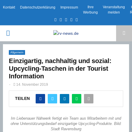
Ihre
Veranstaltung
Kontakt
Datenschutzerklärung
Impressum
Werbung
melden
R
Facebook
Twitter
Instagram
Email
Rss
PRIMARY
MENU
Allgemein
Einzigartig, nachhaltig und sozial:
Upcycling-Taschen in der Tourist
Information
-
14. November 2019
TEILEN
Im Liebenauer Nähwerk fertigt ein Team aus Mitarbeitern mit und
ohne Unterstützungsbedarf einzigartige Upcycling-Produkte. Bild:
Stadt Ravensburg