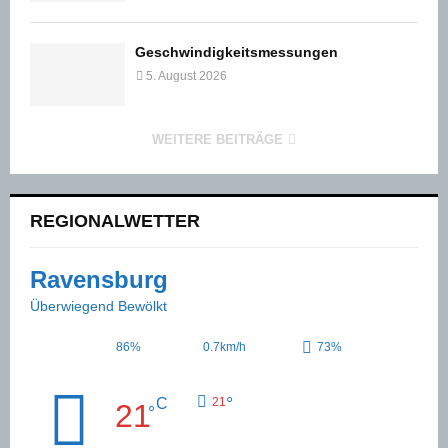
Geschwindigkeitsmessungen
5. August 2026
WEITERE BEITRÄGE
REGIONALWETTER
Ravensburg
Überwiegend Bewölkt
86%
0.7km/h
73%
°
C
21
21
°