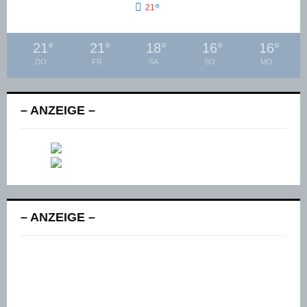
°
21
21
°
21
°
18
°
16
°
16
°
DO
FR
SA
SO
MO
– ANZEIGE –
– ANZEIGE –