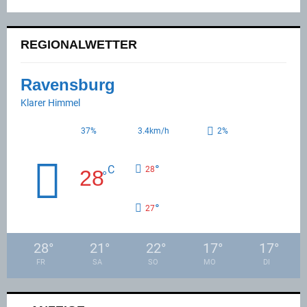
REGIONALWETTER
Ravensburg
Klarer Himmel
37%
3.4km/h
2%
°
C
28
28
°
°
27
28
°
21
°
22
°
17
°
17
°
FR
SA
SO
MO
DI