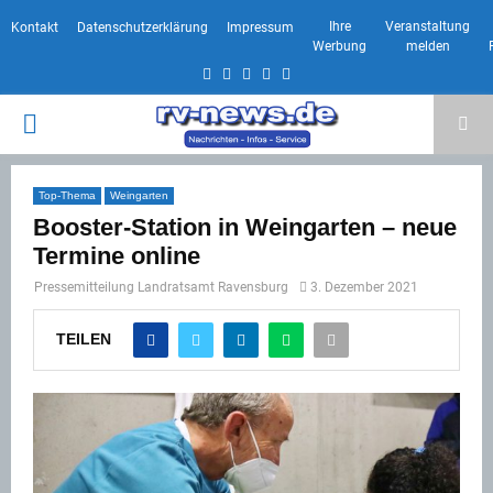
Ihre
Veranstaltung
Kontakt
Datenschutzerklärung
Impressum
Werbung
melden
Facebook
Twitter
Instagram
Email
Rss
PRIMARY
MENU
Top-Thema
Weingarten
Booster-Station in Weingarten – neue
Termine online
Pressemitteilung Landratsamt Ravensburg
3. Dezember 2021
TEILEN