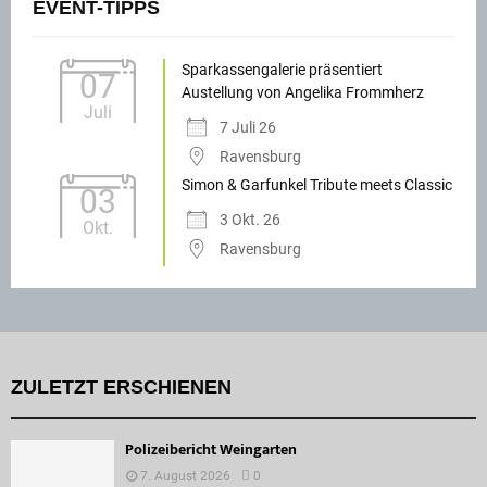
EVENT-TIPPS
Sparkassengalerie präsentiert
07
Austellung von Angelika Frommherz
Juli
7 Juli 26
Ravensburg
Simon & Garfunkel Tribute meets Classic
03
3 Okt. 26
Okt.
Ravensburg
ZULETZT ERSCHIENEN
Polizeibericht Weingarten
7. August 2026
0