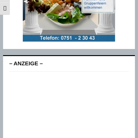
SCHRIFT VERGRÖSSERN
– ANZEIGE –