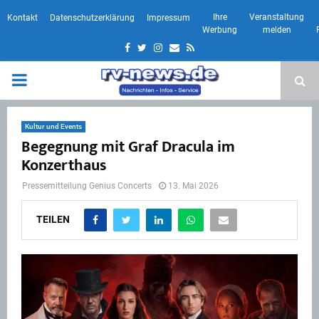
Ihre
Veranstaltung
Kontakt
Datenschutzerklärung
Impressum
Werbung
melden
Facebook
Twitter
Instagram
Email
Rss
PRIMARY
MENU
Kultur und Events
Begegnung mit Graf Dracula im
Konzerthaus
Pressemitteilung Genius Concerts
13. Mai 2026
TEILEN