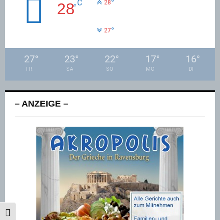
°
C
28
28
°
°
27
27
°
23
°
22
°
17
°
16
°
FR
SA
SO
MO
DI
– ANZEIGE –
UMSCHALTEN AUF HOHE KONTRASTE