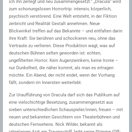
ich ihn zerlegt und neu zusammengesetzt.“ „Dracula“ wird
zum schonungslosen Horrortrip: intensiv, körperlich,
psychisch verstörend. Eine Welt entsteht, in der Fiktion
zerbricht und Realität Gestalt annehmen. Neue
Blickwinkel treffen auf das Bekannte – und entfalten darin
ihre Kraft: Sie berühren und schockieren neu, ohne das
Vertraute zu verlieren. Diese Produktion wagt, was auf
deutschen Bühnen selten geworden ist: echten,
ungefilterten Horror. Kein Augenzwinkern, keine Ironie –
nur Dunkelheit, die näher kommt, als man es ertragen
möchte. Ein Abend, der nicht endet, wenn der Vorhang
fällt, sondern im Innersten weiterlebt.
Zur Uraufführung von Dracula darf sich das Publikum auf
eine vielschichtige Besetzung, zusammengesetzt aus
sieben unterschiedlichen Schauspieler/innen, freuen – mit
neuen und bekannten Gesichtern von Theaterbühnen und
deutschen Fernsehens. Nick Wilder, bekannt als
jahrelanger Arzt am Traumschiff, leiht seine Stimme (Off-