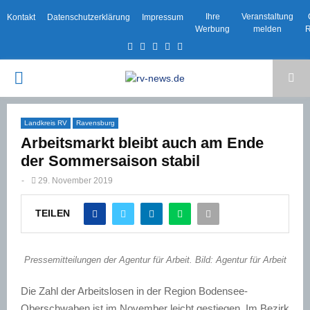
Ihre
Veranstaltung
Kontakt
Datenschutzerklärung
Impressum
Werbung
melden
R
Facebook
Twitter
Instagram
Email
Rss
PRIMARY
MENU
Landkreis RV
Ravensburg
Arbeitsmarkt bleibt auch am Ende
der Sommersaison stabil
-
29. November 2019
TEILEN
Pressemitteilungen der Agentur für Arbeit. Bild: Agentur für Arbeit
Die Zahl der Arbeitslosen in der Region Bodensee-
Oberschwaben ist im November leicht gestiegen. Im Bezirk