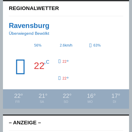
REGIONALWETTER
Ravensburg
Überwiegend Bewölkt
56%
2.6km/h
63%
°
C
22
22
°
°
22
22
°
21
°
22
°
16
°
17
°
FR
SA
SO
MO
DI
– ANZEIGE –