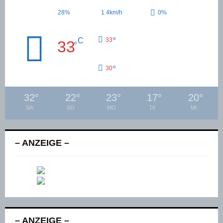
28%
1.4km/h
0%
°
C
33
33
°
°
30
32
°
22
°
23
°
17
°
20
°
SA
SO
MO
DI
MI
– ANZEIGE –
– ANZEIGE –