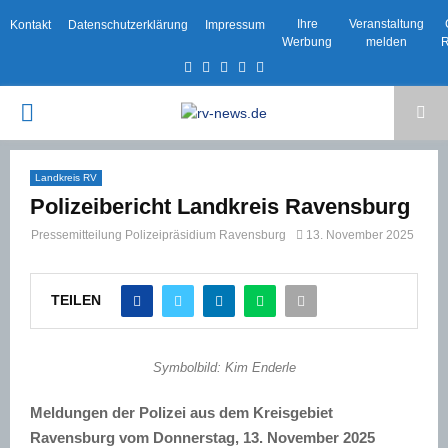
Ihre
Veranstaltung
Kontakt
Datenschutzerklärung
Impressum
Werbung
melden
R
Facebook
Twitter
Instagram
Email
Rss
PRIMARY
MENU
Landkreis RV
Polizeibericht Landkreis Ravensburg
Pressemitteilung Polizeipräsidium Ravensburg
13. November 2025
TEILEN
Symbolbild: Kim Enderle
Meldungen der Polizei aus dem Kreisgebiet
Ravensburg vom Donnerstag, 13. November 2025